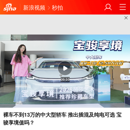
新浪视频
秒拍
06:10
裸车不到13万的中大型轿车 推出插混及纯电可选 宝
骏享境值吗？