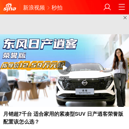
新浪视频
秒拍
06:20
月销超7千台 适合家用的紧凑型SUV 日产逍客荣誉版