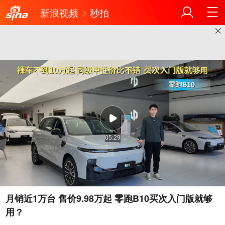
新浪视频
秒拍
05:29
月销近1万台 售价9.98万起 零跑B10买次入门版就够