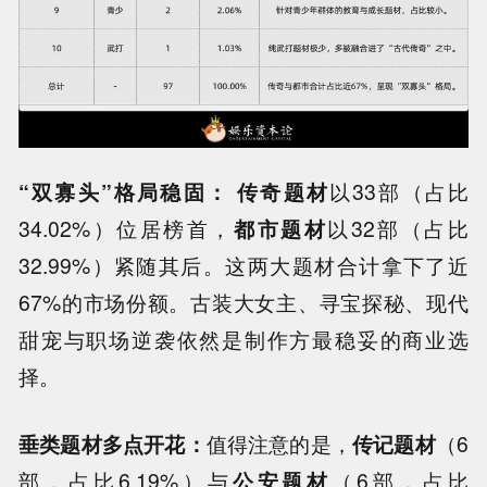
“双寡头”格局稳固： 传奇题材
以33部（占比
34.02%）位居榜首，
都市题材
以32部（占比
32.99%）紧随其后。这两大题材合计拿下了近
67%的市场份额。古装大女主、寻宝探秘、现代
甜宠与职场逆袭依然是制作方最稳妥的商业选
择。
垂类题材多点开花：
值得注意的是，
传记题材
（6
部，占比6.19%）与
公安题材
（6部，占比