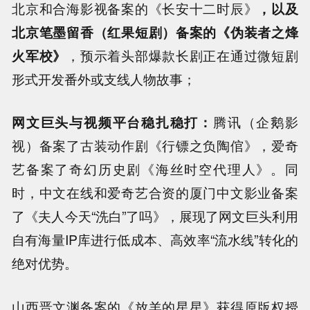
北京和合海影视备案的《长安十二时辰》
，以及
北京笔墨留香（红果短剧）备案的《伪装者之烽
火军校》
，预示着头部爆款长剧正在通过微短剧
形式开发番外或支线人物故事；
网文巨头与视频平台稳扎稳打：
腾讯（企鹅影
视）备案了古装动作剧《行镖之负陶倌》，爱奇
艺备案了奇幻历史剧《海丝时空代理人》。同
时，中文在线和爱奇艺合资的厦门中文影业备案
了《夫人今天“洗白”了吗》，展现了网文巨头利用
自有海量IP库进行低成本、高效率“流水线”转化的
绝对优势。
山西晋文渊备案的《放羊的星星》获得原版权授