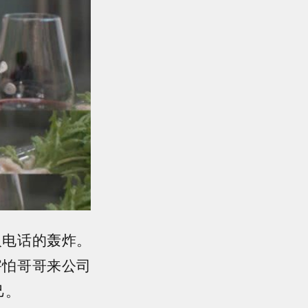
人电话的轰炸。
害怕哥哥来公司
己。