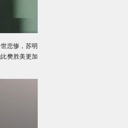
身世悲惨，苏明
她比樊胜美更加