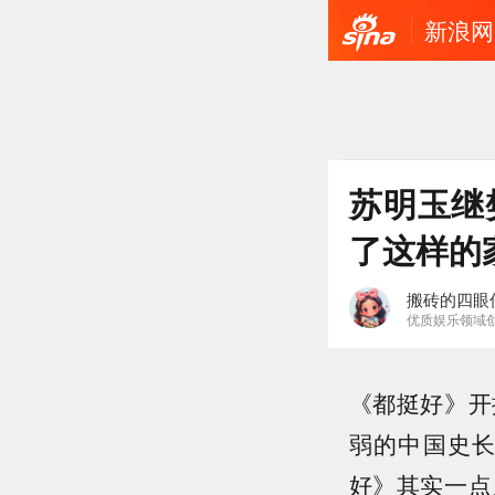
新浪网
苏明玉继
了这样的
搬砖的四眼
优质娱乐领域
《都挺好》开
弱的中国史
好》其实一点