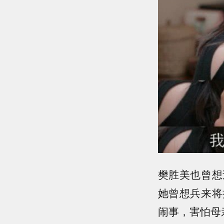
樊胜美也曾想
她曾想兵来将
闹事，害怕母