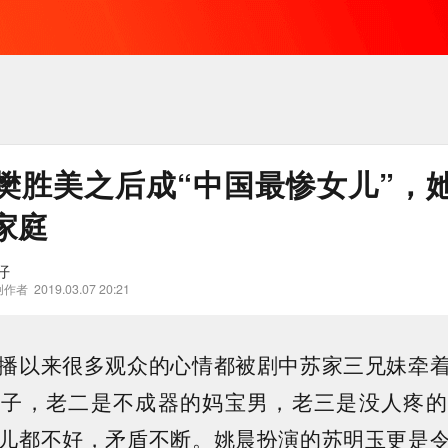
樊胜美之后成“中国最惨女儿”，
家庭
仔
创作者
2019.03.07 20:21
播以来很多观众的心情都被剧中苏家三兄妹牵
长子，老二是不成器的妈宝男，老三是没人疼的
儿都不好，矛盾不断。姚晨扮演的苏明玉更是