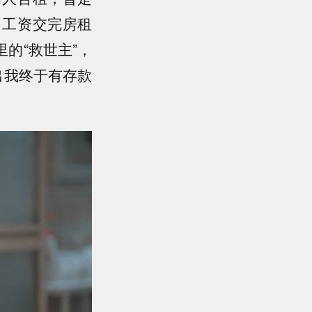
月工资交完房租
的“救世主”，
出我终于有存款