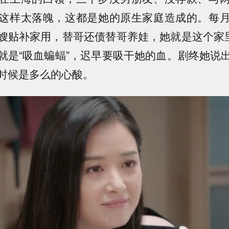
这样太落魄，这都是她的原生家庭造成的。每
嫂贴补家用，替哥还债替哥养娃，她就是这个家里
就是“吸血蝙蝠”，迟早要吸干她的血。剧终她说
时候是多么的心酸。