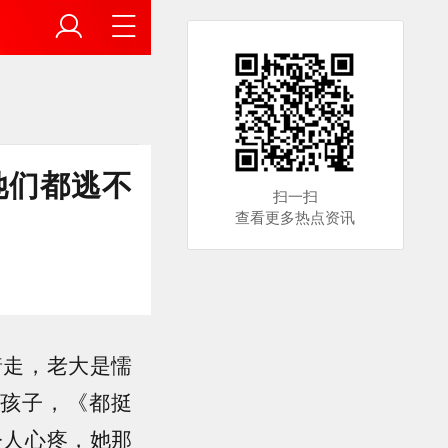
她们都逃不
扫一扫
查看更多热点资讯
着走，老大是懦
孩子，《都挺
令人心疼，她那