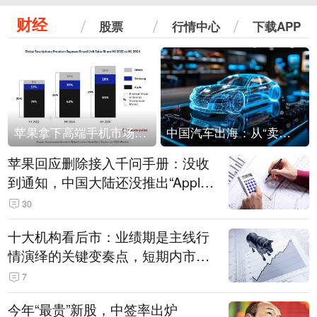
财经
股票
行情中心
下载APP
苹果拿下高端手机市场65%的份额：iPhone 17系列功不可没
中国汽车出海：从“卖出去”到“走进去”
苹果回应删除接入千问手册：没收
到通知，中国大陆还没推出“Apple
智能使用千问”功能
30
十大机构看后市：业绩期是主线行
情演绎的关键变奏点，短期内市场
或继续反弹，关注三条业绩主线
7
今年“最贵”新股，中签率出炉