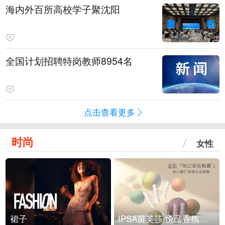
海内外百所高校学子聚沈阳
全国计划招聘特岗教师8954名
点击查看更多
时尚
女性
裙子
IPSA茵芙莎 悦己香氛凝露上市