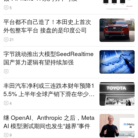
5
平台都不自己造了！本田史上首次
外包整车平台 接盘的是印度公司
21
字节跳动推出大模型SeedRealtime
国产算力逻辑有望持续加强
丰田汽车净利或三连跌本财年预降1
5.5% 上半年全球产销下滑在华少卖
14.3万辆
4
继 OpenAI、Anthropic 之后，Meta
AI 模型测试期间也发生“越界”事件
9