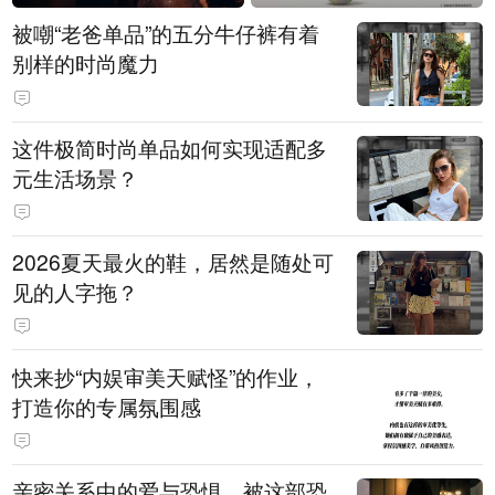
被嘲“老爸单品”的五分牛仔裤有着
别样的时尚魔力
这件极简时尚单品如何实现适配多
元生活场景？
2026夏天最火的鞋，居然是随处可
见的人字拖？
快来抄“内娱审美天赋怪”的作业，
打造你的专属氛围感
亲密关系中的爱与恐惧，被这部恐