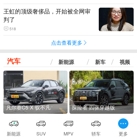
王虹的顶级奢侈品，开始被全网审
判了
518
点击查看更多
汽车
新能源
新车
视频
凡尔赛C5 X 驭不凡
探险者 四驱穿越版
新能源
SUV
MPV
轿车
更多