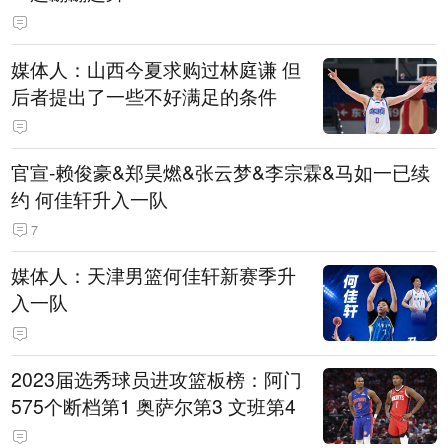
媒体人：山西今夏求购过林庭谦 但
后者提出了一些不好满足的条件
官宣-赖俊豪&郑昊燃&张云梦&李宗霖&马如一已续
约 何佳轩升入一队
7
媒体人：天津男篮何佳轩新赛季升
入一队
2023届选秀球员进攻篮板榜：阿门
575个断档第1 奥萨尔第3 文班第4