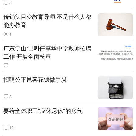
3
传销头目变教育导师 不是什么人都
能办教育
1
广东佛山:已叫停季华中学教师招聘
工作 开展全面核查
招聘公平岂容花钱做手脚
8
要给全体职工"应休尽休"的底气
121