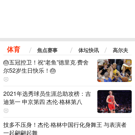
体育
焦点赛事
体坛快讯
高尔夫
🎂五冠控卫！祝“老鱼”德里克·费舍
尔52岁生日快乐！🎂
2021年选秀球员生涯总助攻榜：吉
迪第一 申京第四 杰伦·格林第八
技多不压身！杰伦·格林中国行化身舞王 与表演者
一起翩翩起舞