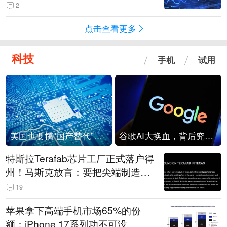
2
点击查看更多
科技
手机
试用
美国也要搞“国产替代”？先算清三笔账
谷歌AI大换血，背后究竟发生了什么？
特斯拉Terafab芯片工厂正式落户得
州！马斯克放言：要把尖端制造带
回美国
19
苹果拿下高端手机市场65%的份
额：iPhone 17系列功不可没