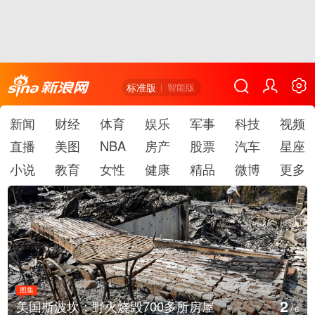
标准版
智能版
新闻
财经
体育
娱乐
军事
科技
视频
直播
美图
NBA
房产
股票
汽车
星座
小说
教育
女性
健康
精品
微博
更多
图集
2
美国斯波坎：野火烧毁700多所房屋
/
6