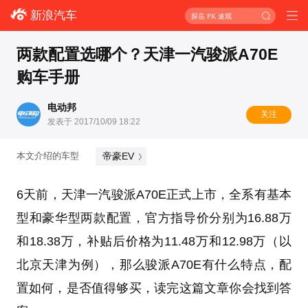
新浪汽车
探岳 PK 途观
两款配置选哪个？天津一汽骏派A70E
购车手册
电动邦
关注
发表于 2017/10/09 18:22
帝豪EV
本文介绍的车型
6天前，天津一汽骏派A70E正式上市，全系有基本
型和豪华型两款配置，官方指导价分别为16.88万
和18.38万，补贴后价格为11.48万和12.98万（以
北京天津为例），那么骏派A70E有什么特点，配
置如何，是否值得够买，读完这篇文章你会找到答