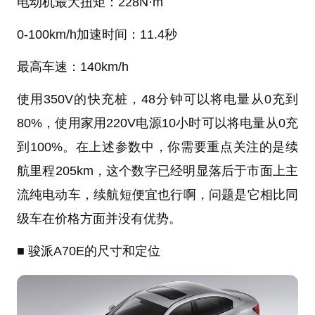
电动机最大扭矩：228N·m
0-100km/h加速时间：11.4秒
最高车速：140km/h
使用350V的快充桩，48分钟可以将电量从0充到
80%，使用家用220V电源10小时可以将电量从0充
到100%。在上述参数中，你需要重点关注的是
续
航里程
205km
，这个数字已经
明显落后于市面上主
流纯电动车
，续航短便宜也行啊，问题是它相比同
级车在价格方面并没有优势。
■ 骏派A70E的尺寸和定位