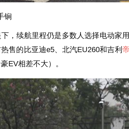
手锏
下，续航里程仍是多数人选择电动家用
热售的比亚迪e5、北汽EU260和吉利
帝
帝豪EV相差不大）。