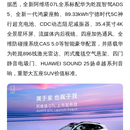
据悉，全新阿维塔07L全系标配华为乾崑智驾ADS
5、全新一代鸿蒙座舱、89.33kWh宁德时代5C神
行超充电池、CDC动态阻尼减振器、35.4英寸4K
全景星环屏、流媒体内后视镜、四座加热通风、全
维防碰撞系统CAS 5.0等智能豪华配置，并搭载华
为乾崑896线激光雷达、闭式魔毯空气悬架、四门
静音电吸门、HUAWEI SOUND 25扬卓越系列音
响，重塑大五座SUV价值标准。