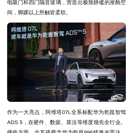
电吸门和四门隔音玻璃，营造出极致静谧的座舱空
间，脚踝以上所触皆柔软。
作为一大亮点，阿维塔07L全系标配华为乾崑智驾
ADS 5，在硬件、数据、算法等维度领先全行业。
硬件方面，全车搭载含华为乾崑896线激光雷达、