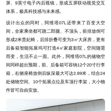
屏、9英寸电子内后视镜，形成五屏联动视觉交互
体系，极具科技感与未来感。
设计出众的同时，阿维塔07L还带来了百变大空
间，全家乘坐都可跷二郎腿、不顶头，前排放倒可
形成2米贵妃椅，后排折叠可变为3㎡大床房，更有
后备箱智能拓展坞可打造4㎡家庭影院，空间随需
而变，生活不止一面。此外，阿维塔07L的储物空
间同样超出预期，前、后备箱可容纳12个20寸行李
箱，右侧座椅放倒后纵深最大可达2.89米，结合24
处储物空间、10个拓展点位及车顶行李架，大小物
件皆可自由安放。