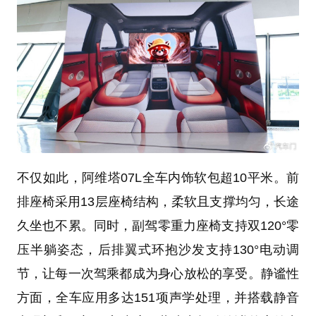
不仅如此，阿维塔07L全车内饰软包超10平米。前
排座椅采用13层座椅结构，柔软且支撑均匀，长途
久坐也不累。同时，副驾零重力座椅支持双120°零
压半躺姿态，后排翼式环抱沙发支持130°电动调
节，让每一次驾乘都成为身心放松的享受。静谧性
方面，全车应用多达151项声学处理，并搭载静音