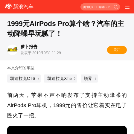
新浪汽车
奥迪Q3 PK 奔驰GLB
1999元AirPods Pro算个啥？汽车的主
动降噪早玩腻了！
萝卜报告
关注
发表于 2019/10/31 11:29
本文介绍的车型
凯迪拉克CT6
凯迪拉克XT5
锐界
前两天，苹果不声不响发布了支持主动降噪的
AirPods Pro耳机，1999元的售价让它着实在电子
圈火了一把。