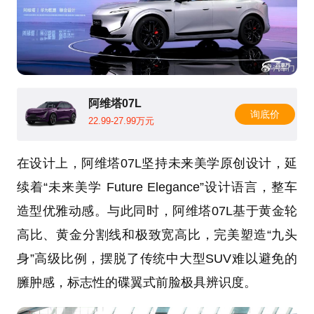
阿维塔07L
询底价
22.99-27.99万元
在设计上，阿维塔07L坚持未来美学原创设计，延
续着“未来美学 Future Elegance”设计语言，整车
造型优雅动感。与此同时，阿维塔07L基于黄金轮
高比、黄金分割线和极致宽高比，完美塑造“九头
身”高级比例，摆脱了传统中大型SUV难以避免的
臃肿感，标志性的碟翼式前脸极具辨识度。