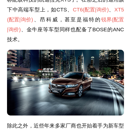
下中高端车型上，如CTS、
CT6
(配置
|询价)
、
XT5
(配置
|询价)
、昂科威，甚至是福特的
锐界
(配置
|询价)
、金牛座等车型同样也配备了BOSE的ANC
技术。
除此之外，近些年来多家厂商也开始着手为新车型