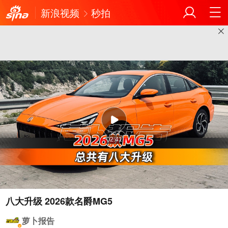
新浪视频
秒拍
02:41
八大升级 2026款名爵MG5
萝卜报告