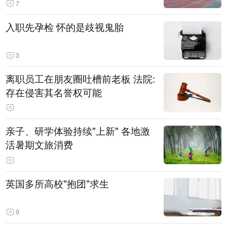
7
入职先孕检 怀的是歧视鬼胎
3
离职员工在朋友圈吐槽前老板 法院:
存在侵害其名誉权可能
亲子、研学体验持续"上新" 各地激
活暑期文旅消费
英国多所高校"抱团"求生
9