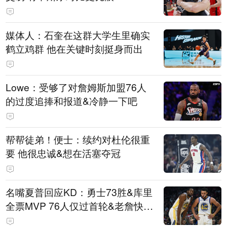
媒体人：石奎在这群大学生里确实
鹤立鸡群 他在关键时刻挺身而出
Lowe：受够了对詹姆斯加盟76人
的过度追捧和报道&冷静一下吧
帮帮徒弟！便士：续约对杜伦很重
要 他很忠诚&想在活塞夺冠
名嘴夏普回应KD：勇士73胜&库里
全票MVP 76人仅过首轮&老詹快42
了