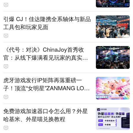
引爆 CJ！佳达隆携全系轴体与新品
工具包和玩家见面
《代号：对决》ChinaJoy首秀收
官：从线下爆满看见玩家的真实期
待
虎牙游戏发行IP矩阵再落重磅一
子！顶流“女明星”ZANMANG LOO
PY 正版3D消除手游《消消奇遇》
惊喜曝光
免费游戏加速器口令怎么用？外星
哈基米、外星喵兑换教程