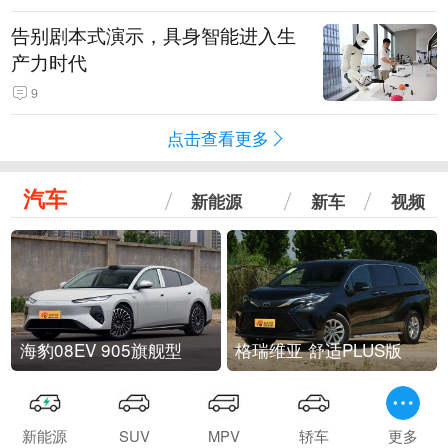
告别剧本式演示，具身智能进入生
产力时代
9
点击查看更多
汽车
新能源
新车
视频
海豹08EV 905旗舰型
格瑞维亚 舒适PLUS版
新能源
SUV
MPV
轿车
更多