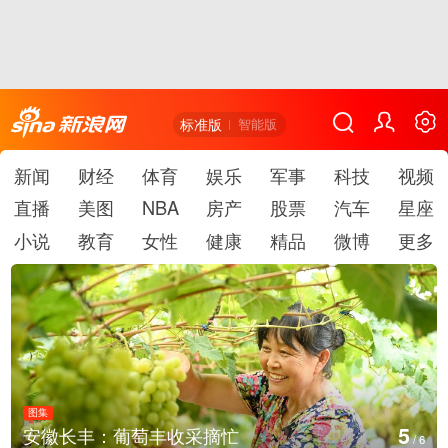
标准版
智能版
新闻
财经
体育
娱乐
军事
科技
视频
直播
美图
NBA
房产
股票
汽车
星座
小说
教育
女性
健康
精品
微博
更多
图集
5
安徽长丰：葡萄丰收采摘忙
/
6