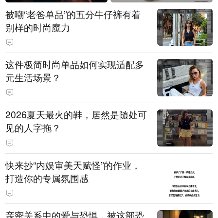
被嘲“老爸单品”的五分牛仔裤有着
别样的时尚魔力
这件极简时尚单品如何实现适配多
元生活场景？
2026夏天最火的鞋，居然是随处可
见的人字拖？
快来抄“内娱审美天赋怪”的作业，
打造你的专属氛围感
亲密关系中的爱与恐惧，被这部恐