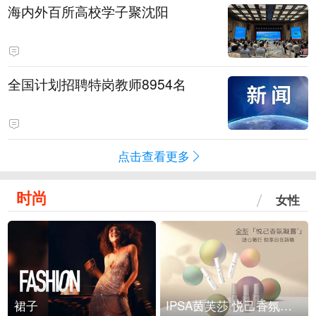
海内外百所高校学子聚沈阳
全国计划招聘特岗教师8954名
点击查看更多
时尚
女性
裙子
IPSA茵芙莎 悦己香氛凝露上市