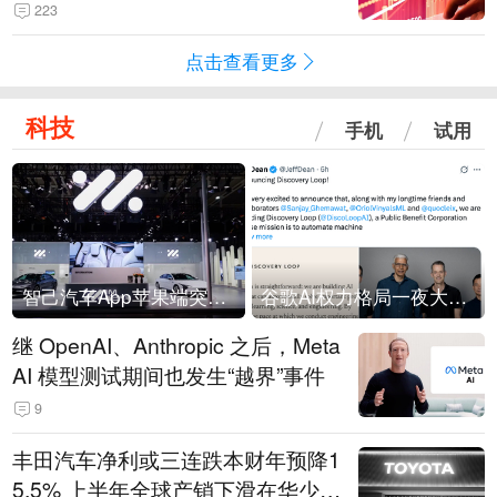
223
点击查看更多
科技
手机
试用
智己汽车App苹果端突然“下架”
谷歌AI权力格局一夜大洗牌
继 OpenAI、Anthropic 之后，Meta
AI 模型测试期间也发生“越界”事件
9
丰田汽车净利或三连跌本财年预降1
5.5% 上半年全球产销下滑在华少卖