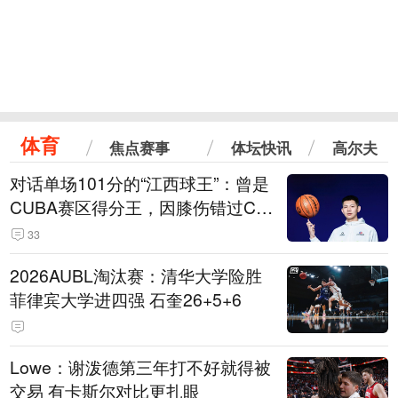
体育
焦点赛事
体坛快讯
高尔夫
对话单场101分的“江西球王”：曾是
CUBA赛区得分王，因膝伤错过CB
A选秀
33
2026AUBL淘汰赛：清华大学险胜
菲律宾大学进四强 石奎26+5+6
Lowe：谢泼德第三年打不好就得被
交易 有卡斯尔对比更扎眼