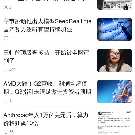
14.3万辆
2
字节跳动推出大模型SeedRealtime
国产算力逻辑有望持续加强
王虹的顶级奢侈品，开始被全网审
判了
492
AMD大跌！Q2营收、利润均超预
期，Q3指引未满足激进投资者预期
1
Anthropic年入1万亿美元后，算力
价格狂飙10倍
56