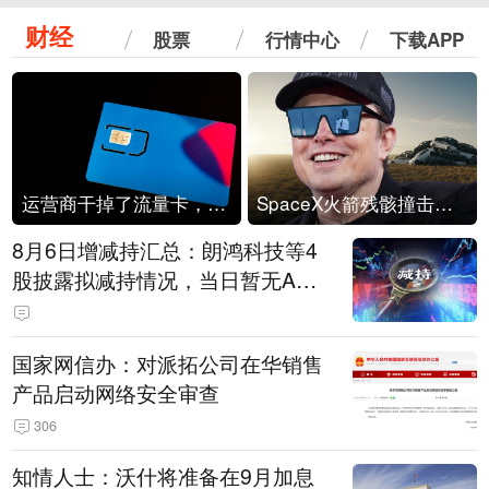
财经
股票
行情中心
下载APP
运营商干掉了流量卡，他们真的玩不起了
SpaceX火箭残骸撞击月球
8月6日增减持汇总：朗鸿科技等4
股披露拟减持情况，当日暂无A股
公司披露拟增持情况（表）
国家网信办：对派拓公司在华销售
产品启动网络安全审查
306
知情人士：沃什将准备在9月加息