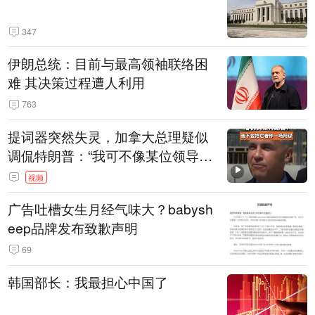
347
伊朗总统：目前与最高领袖联络困
难 其决策过程遭人利用
763
提词器突然失灵，加拿大总理疑似
调侃特朗普：“我可不像某位领导
人，把这当成一场阴谋”，全场哄笑
视频
广告吐槽女生月经气味大？babysh
eep品牌发布致歉声明
69
韩国部长：我最担心中国了