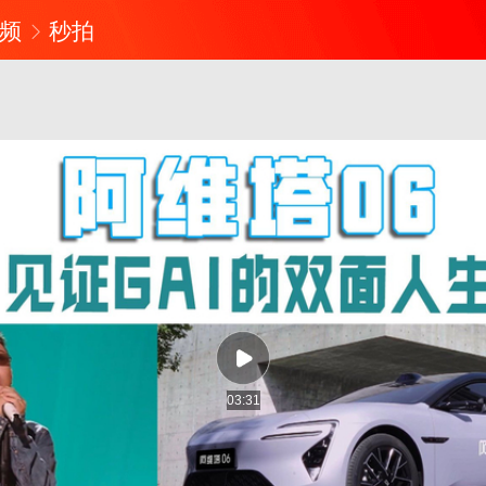
频
秒拍
03:31