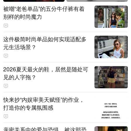
被嘲“老爸单品”的五分牛仔裤有着
别样的时尚魔力
这件极简时尚单品如何实现适配多
元生活场景？
2026夏天最火的鞋，居然是随处可
见的人字拖？
快来抄“内娱审美天赋怪”的作业，
打造你的专属氛围感
亲密关系中的爱与恐惧，被这部恐