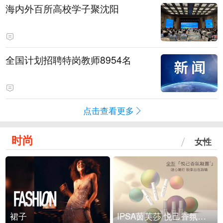
海内外百所高校学子聚沈阳
全国计划招聘特岗教师8954名
点击查看更多
时尚
女性
裙子
IPSA茵芙莎 悦己香氛凝露上市