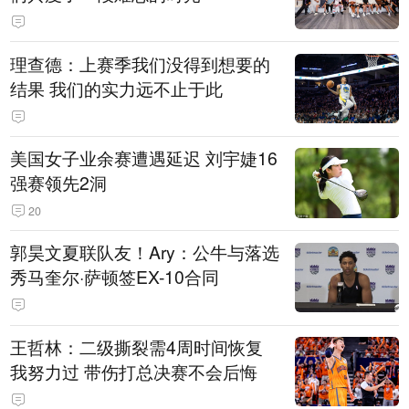
理查德：上赛季我们没得到想要的
结果 我们的实力远不止于此
美国女子业余赛遭遇延迟 刘宇婕16
强赛领先2洞
20
郭昊文夏联队友！Ary：公牛与落选
秀马奎尔·萨顿签EX-10合同
王哲林：二级撕裂需4周时间恢复
我努力过 带伤打总决赛不会后悔