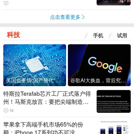
点击查看更多
科技
手机
试用
美国也要搞“国产替代”？先算清三笔账
谷歌AI大换血，背后究竟发生了什么？
特斯拉Terafab芯片工厂正式落户得
州！马斯克放言：要把尖端制造带
回美国
16
苹果拿下高端手机市场65%的份
额：iPhone 17系列功不可没