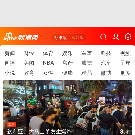
标准版
智能版
新闻
财经
体育
娱乐
军事
科技
视频
直播
美图
NBA
房产
股票
汽车
星座
小说
教育
女性
健康
精品
微博
更多
图集
3
叙利亚：大马士革发生爆炸
/
6