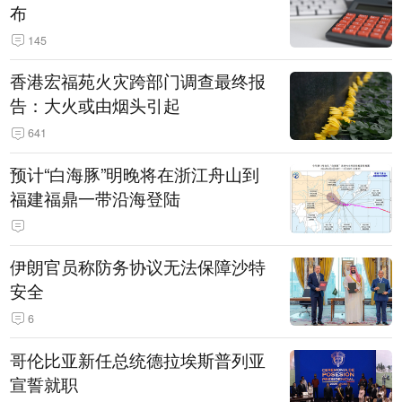
布
145
香港宏福苑火灾跨部门调查最终报
告：大火或由烟头引起
641
预计“白海豚”明晚将在浙江舟山到
福建福鼎一带沿海登陆
伊朗官员称防务协议无法保障沙特
安全
6
哥伦比亚新任总统德拉埃斯普列亚
宣誓就职