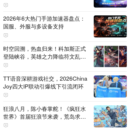
打造旗舰供电方案
2026年6大热门手游加速器盘点：
国服、外服与多设备支持
时空回溯，热血归来！科加斯正式
登陆峡谷，英雄之力降临符文乱
斗！
TT语音深耕游戏社交，2026China
Joy四大IP联动引爆线下引流闭环
狂浪八月，陈小春掌舵！《疯狂水
世界》首届狂浪节来袭，荒岛求生
直播即将开启