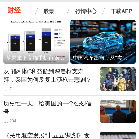
财经
股票
行情中心
下载APP
苹果拿下高端手机市场65%的份额：iPhone 17系列功不可没
中国汽车出海：从“卖出去”到“走进去”
从“福利枪”利益链到深层枪支崇
拜，泰国为何反复上演枪击悲剧？
7
历史性一天，给美国的一个强烈信
号
234
《民用航空发展“十五五”规划》发