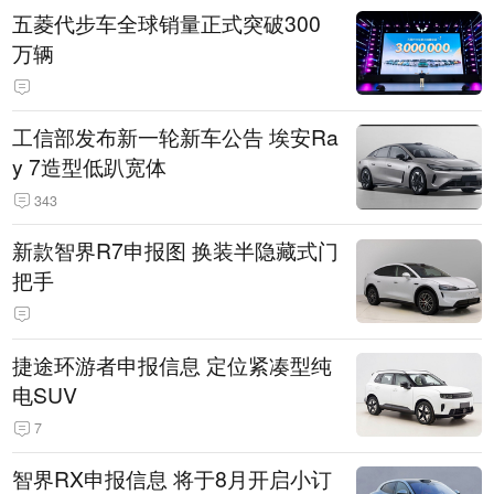
五菱代步车全球销量正式突破300
万辆
工信部发布新一轮新车公告 埃安Ra
y 7造型低趴宽体
343
新款智界R7申报图 换装半隐藏式门
把手
捷途环游者申报信息 定位紧凑型纯
电SUV
7
智界RX申报信息 将于8月开启小订