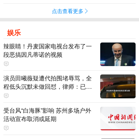
点击查看更多
娱乐
辣眼睛！丹麦国家电视台发布了一
段恶搞因凡蒂诺的视频
演员田曦薇疑遭代拍围堵辱骂，全
程低头沉默未做回怼，律师：已超
出公众人物应容忍的合理界限
受台风“白海豚”影响 苏州多场户外
活动宣布取消或延期