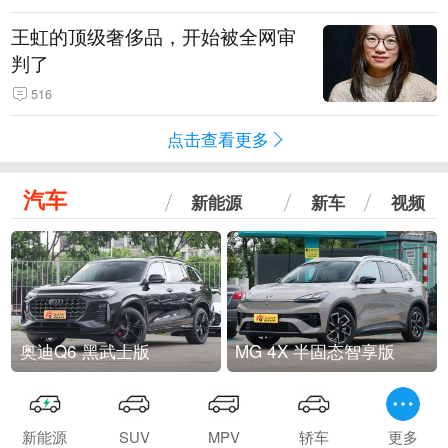
王虹的顶级奢侈品，开始被全网审
判了
516
点击查看更多
汽车
新能源
新车
视频
奥迪Q6 黑武士版
MG 4X 半固态智享版
新能源
SUV
MPV
轿车
更多