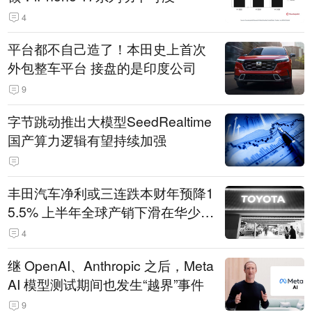
4
平台都不自己造了！本田史上首次
外包整车平台 接盘的是印度公司
9
字节跳动推出大模型SeedRealtime
国产算力逻辑有望持续加强
丰田汽车净利或三连跌本财年预降1
5.5% 上半年全球产销下滑在华少卖
14.3万辆
4
继 OpenAI、Anthropic 之后，Meta
AI 模型测试期间也发生“越界”事件
9