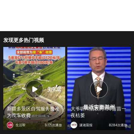
发现更多热门视频
新疆多景区自驾服务费改
大爷听AI洒农药150亩苗一
为按车收费
夜枯萎
生活帮
3.1万次播放
潇湘晨报
8284次播放