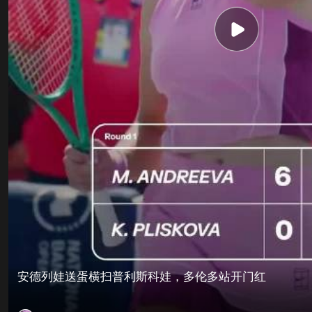
安德列娃送蛋横扫普利斯科娃，多伦多站开门红