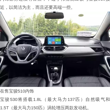
近，以简洁为主，而且还要高端一些。
在售宝骏510内饰
宝骏530将搭载
1.8L（最大马力137匹）自然吸气
1.5T（最大马力150匹）涡轮增压
两款发动机。