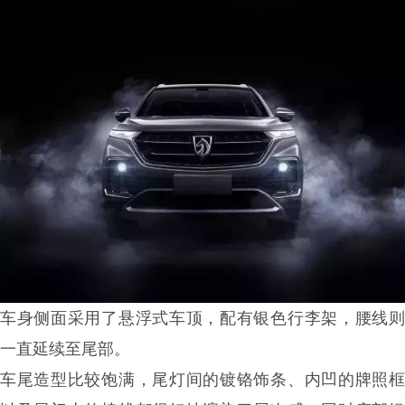
车身侧面采用了
悬浮式车顶
，配有银色行李架，腰线
一直延续至尾部。
车尾造型比较饱满，尾灯间的镀铬饰条、内凹的牌照框