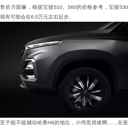
售价方面嘛，根据宝骏510、560的价格参考，宝骏530
很有可能会在6.5万元左右起步。
至于能不能撼动哈弗H6的地位，小伟觉得难啊……在座