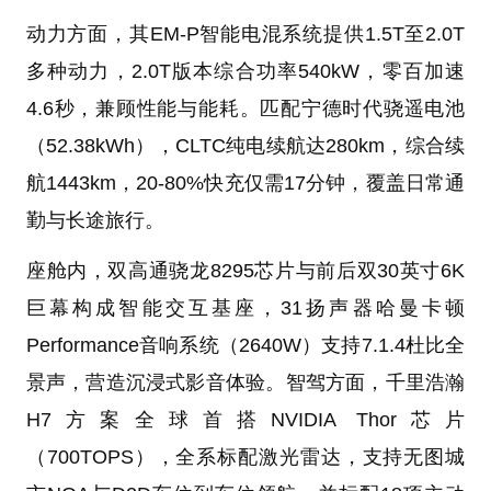
动力方面，其EM-P智能电混系统提供1.5T至2.0T
多种动力，2.0T版本综合功率540kW，零百加速
4.6秒，兼顾性能与能耗。匹配宁德时代骁遥电池
（52.38kWh），CLTC纯电续航达280km，综合续
航1443km，20-80%快充仅需17分钟，覆盖日常通
勤与长途旅行。
座舱内，双高通骁龙8295芯片与前后双30英寸6K
巨幕构成智能交互基座，31扬声器哈曼卡顿
Performance音响系统（2640W）支持7.1.4杜比全
景声，营造沉浸式影音体验。智驾方面，千里浩瀚
H7方案全球首搭NVIDIA Thor芯片
（700TOPS），全系标配激光雷达，支持无图城