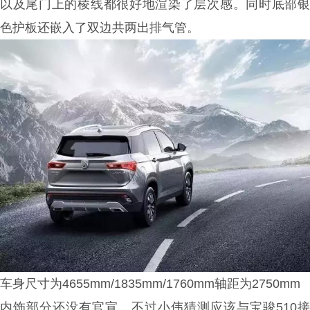
以及尾门上的棱线都很好地渲染了层次感。同时底部银
色护板还嵌入了
双边共两出排气管
。
车身尺寸为4655mm/1835mm/1760mm
轴距为2750mm
内饰部分还没有官宣，不过小伟猜测应该与宝骏510接