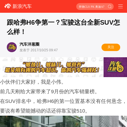
新浪汽车
奔驰CLS PK 奥迪A7
跟哈弗H6争第一？宝骏这台全新SUV怎
么样！
汽车洋葱圈
关注
发表于 2017/10/25 09:47
小伙伴们大家好，我是小伟。
前几天刚给大家带来了9月份的汽车销量榜。
在SUV排名中，哈弗H6的第一位置基本没有任何悬念，
要说有希望能撼动的话还得靠宝骏510。