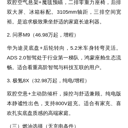
双腔空气悬架+魔毯预瞄，二排零重力座椅，后排
双大屏、冰箱标配。3105mm轴距，三排空间宽
裕。是追求极致乘坐舒适的家庭长途利器。
2. 问界M9（46.98万起，增程）
华为途灵底盘+后轮转向，5.2米车身转弯灵活。
ADS 2.0智驾处于行业第一梯队，鸿蒙座舱生态流
畅。适合看重高阶智驾与科技互联的用户。
3. 极氪8X（32.98万起，纯电/增程）
双腔空悬+主动防倾杆，操控与舒适兼顾。纯电版
本静谧性出色，支持800V超充。适合有家充、喜
欢扎实底盘质感的高端家庭。
（三）燃油选择（无充电条件）