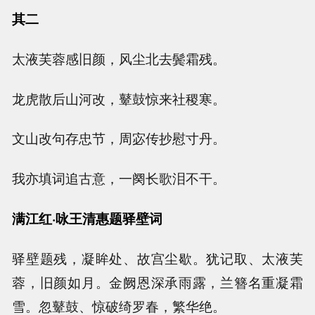
其二
太液芙蓉感旧颜，风尘北去鬓霜残。
龙虎散后山河改，鼙鼓惊来社稷寒。
文山改句存忠节，周宓传抄慰寸丹。
我亦填词追古意，一阕长歌泪不干。
满江红·咏王清惠题驿壁词
驿壁题残，凝眸处、故宫尘歇。犹记取、太液芙
蓉，旧颜如月。金阙恩深承雨露，兰簪名重凝霜
雪。忽鼙鼓、惊破绮罗春，繁华绝。