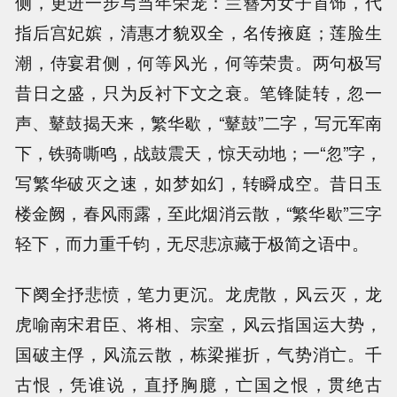
侧，更进一步写当年荣宠：兰簪为女子首饰，代
指后宫妃嫔，清惠才貌双全，名传掖庭；莲脸生
潮，侍宴君侧，何等风光，何等荣贵。两句极写
昔日之盛，只为反衬下文之衰。笔锋陡转，忽一
声、鼙鼓揭天来，繁华歇，“鼙鼓”二字，写元军南
下，铁骑嘶鸣，战鼓震天，惊天动地；一“忽”字，
写繁华破灭之速，如梦如幻，转瞬成空。昔日玉
楼金阙，春风雨露，至此烟消云散，“繁华歇”三字
轻下，而力重千钧，无尽悲凉藏于极简之语中。
下阕全抒悲愤，笔力更沉。龙虎散，风云灭，龙
虎喻南宋君臣、将相、宗室，风云指国运大势，
国破主俘，风流云散，栋梁摧折，气势消亡。千
古恨，凭谁说，直抒胸臆，亡国之恨，贯绝古