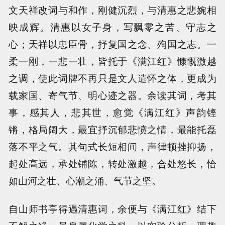
文天祥改词与和作，刚健沉烈，与清惠之悲婉相
映成辉。清惠以女子身，写飘零之苦、守志之
心；天祥以忠臣骨，抒复国之念、殉国之志。一
柔一刚，一悲一壮，皆托于《满江红》慷慨激越
之调，使此词牌不再只是文人遣怀之体，更成为
载家国、寄气节、明心迹之器。余读其词，考其
事，感其人，悲其世，愈觉《满江红》声韵铿
锵，格局阔大，最宜抒沉郁悲愤之情，最能托磊
落不平之气。其句式长短相间，声律顿挫抑扬，
起处高远，承处铺陈，转处激越，合处悠长，恰
如山河之壮、心潮之涌、气节之坚。
自山师书亭得遇清惠词，余便与《满江红》结下