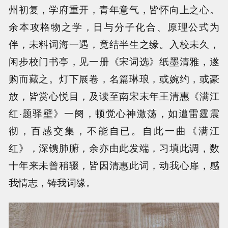
州初复，学府重开，青年意气，皆怀向上之心。
余本攻格物之学，日与分子化合、原理公式为
伴，未料词海一遇，竟结半生之缘。入校未久，
闲步校门书亭，见一册《宋词选》纸墨清雅，遂
购而藏之。灯下展卷，名篇琳琅，或婉约，或豪
放，皆赏心悦目，及读至南宋末年王清惠《满江
红·题驿壁》一阕，顿觉心神激荡，如遭雷霆震
彻，百感交集，不能自已。自此一曲《满江
红》，深镌肺腑，余亦由此发端，习填此调，数
十年来未曾稍辍，皆因清惠此词，动我心扉，感
我情志，铸我词缘。