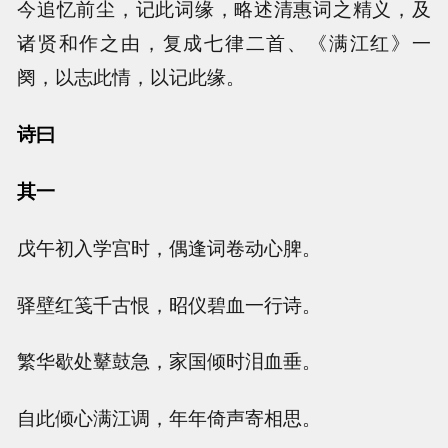
今追忆前尘，记此词缘，略述清惠词之精义，及
诸贤和作之由，复成七律二首、《满江红》一
阕，以志此情，以记此缘。
诗曰
其一
戊午初入学宫时，偶逢词卷动心脾。
驿壁红笺千古恨，昭仪碧血一行诗。
繁华歇处鼙鼓急，家国倾时泪血垂。
自此倾心满江调，年年倚声寄相思。