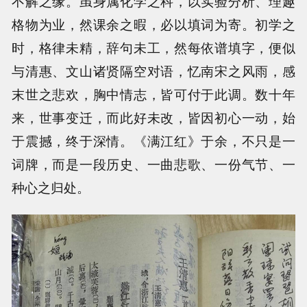
不解之缘。虽身属化学之科，以实验分析、理趣
格物为业，然课余之暇，必以填词为寄。初学之
时，格律未精，辞句未工，然每依谱填字，便似
与清惠、文山诸贤隔空对语，忆南宋之风雨，感
末世之悲欢，胸中情志，皆可付于此调。数十年
来，世事变迁，而此好未改，皆因初心一动，始
于震撼，终于深情。《满江红》于余，不只是一
词牌，而是一段历史、一曲悲歌、一份气节、一
种心之归处。