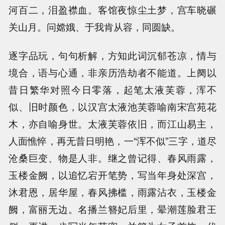
河百二，泪盈襟血。客馆夜惊尘土梦，宫车晓碾
关山月。问嫦娥、于我肯从容，同圆缺。
逐字品玩，句句析解，方知此词沉郁苍凉，情与
境合，语与心通，非亲历浩劫者不能道。上阕以
昔日繁华对照今日零落，起笔太液芙蓉，浑不
似、旧时颜色，以汉宫太液池芙蓉喻南宋宫苑花
木，亦自喻身世。太液芙蓉依旧，而江山易主，
人面憔悴，再无昔日明艳，一“浑不似”三字，道尽
沧桑巨变、物是人非。继之曾记得、春风雨露，
玉楼金阙，以追忆宕开笔势，写当年身处深宫，
沐君恩，居华屋，春风拂槛，雨露沾衣，玉楼金
阙，富丽无边。名播兰簪妃后里，晕潮莲脸君王