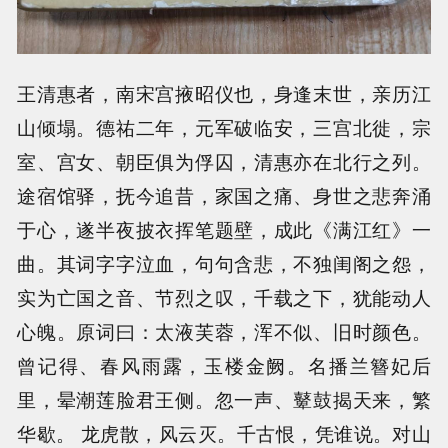
王清惠者，南宋宫掖昭仪也，身逢末世，亲历江
山倾塌。德祐二年，元军破临安，三宫北徙，宗
室、宫女、朝臣俱为俘囚，清惠亦在北行之列。
途宿馆驿，抚今追昔，家国之痛、身世之悲奔涌
于心，遂半夜披衣挥笔题壁，成此《满江红》一
曲。其词字字泣血，句句含悲，不独闺阁之怨，
实为亡国之音、节烈之叹，千载之下，犹能动人
心魄。原词曰：太液芙蓉，浑不似、旧时颜色。
曾记得、春风雨露，玉楼金阙。名播兰簪妃后
里，晕潮莲脸君王侧。忽一声、鼙鼓揭天来，繁
华歇。 龙虎散，风云灭。千古恨，凭谁说。对山