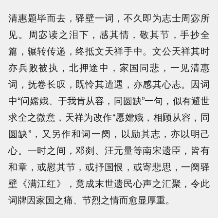
清惠题毕而去，驿壁一词，不久即为志士周宓所
见。周宓读之泪下，感其情，敬其节，手抄全
篇，辗转传递，终抵文天祥手中。文公天祥其时
亦兵败被执，北押途中，家国同悲，一见清惠
词，抚卷长叹，既怜其遭遇，亦感其心志。因词
中“问嫦娥、于我肯从容，同圆缺”一句，似有避世
求全之微意，天祥为改作“愿嫦娥，相顾从容，同
圆缺”，又另作和词一阕，以励其志，亦以明己
心。一时之间，邓剡、汪元量等南宋遗臣，皆有
和章，或慰其节，或抒国恨，或寄悲思，一阕驿
壁《满江红》，竟成末世遗民心声之汇聚，令此
词牌因家国之痛、节烈之情而愈显厚重。