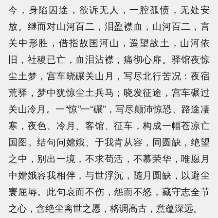
今，身陷囚途，欲诉无人，一腔孤愤，无处安
放。继而对山河百二，泪盈襟血，山河百二，言
关中形胜，借指故国河山，遥望故土，山河依
旧，社稷已亡，血泪沾襟，痛彻心扉。驿馆夜惊
尘土梦，宫车晓碾关山月，写尽北行苦况：夜宿
荒驿，梦中犹惊尘土兵马；晓发征途，宫车碾过
关山冷月。一“惊”一“碾”，写尽颠沛惊恐、路途凄
寒，夜色、冷月、客馆、征车，构成一幅苍凉亡
国图。结句问嫦娥、于我肯从容，同圆缺，绝望
之中，别出一境，不求苟活，不慕荣华，唯愿月
中嫦娥容我相伴，与世浮沉，随月圆缺，以避尘
寰屈辱。此句哀而不伤，怨而不怒，藏守志全节
之心，含绝尘离世之愿，格调高古，意蕴深远。