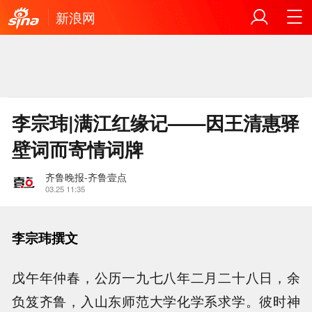
新浪网
李宗玮|满江红缘记——因王清惠驿
壁词而寄情词牌
齐鲁晚报-齐鲁壹点
03.25 11:35
李宗玮撰文
戊午年仲春，公历一九七八年二月二十八日，余
负笈齐鲁，入山东师范大学化学系求学。彼时神