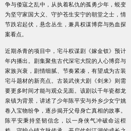
争与倭寇之乱中，从执着私仇的孤勇少年，蜕变
为坚守家国大义、守护苍生安宁的朝堂之士，情
节跌宕起伏，悬念丛生，兼具权谋博弈与热血探
案看点。
近期杀青的项目中，宅斗权谋剧《嫁金钗》预计
年内播出。剧集聚焦古代深宅大院的人心博弈与
家族兴衰，剧情细腻、节奏紧凑，有望成为古装
宅斗题材的新亮点。古装武侠大剧《剑来》则需
要更多时间才能与观众见面。该剧以千年瓷都龙
泉镇为背景，讲述了少年陈平安与外乡少女宁姚
卷入宝物纷争，逐步揭开父母身亡真相的故事。
陈平安秉持坚韧信念，以一身侠气冲破命运桎
梏，守护小镇文脉传承，开启仗剑江湖的成长之