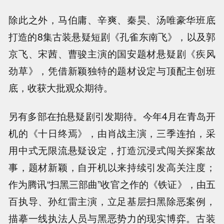
除此之外，马伯庸、辛爽、秦昊、汤唯豪华班底
打造的8集古装悬疑短剧《孔雀东南飞》，以及郭
京飞、宋茜、曹骏主演的国安题材悬疑剧《疾风
劲草》，凭借新颖独特的题材设定与顶配主创班
底，收获大批观众期待。
另有多部在拍悬疑剧引发期待。今年4月在青岛开
机的《十日终焉》，由肖战主演，三季连拍，采
用中式无限流悬疑设定，打造沉浸式闯关探案故
事，题材新颖，自开机以来持续引发高关注度；
作为腾讯“扫黑三部曲”收官之作的《铁证》，由五
百执导、孙红雷主演，立足基层扫黑除恶案例，
描摹一线执法人员与黑恶势力的现实博弈。古装