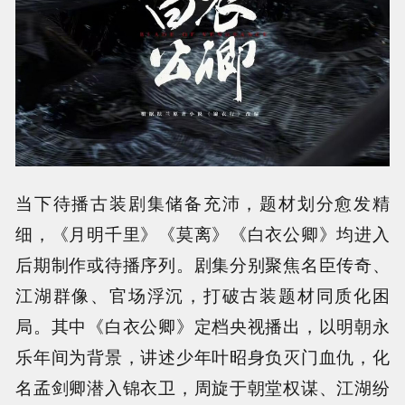
当下待播古装剧集储备充沛，题材划分愈发精
细，《月明千里》《莫离》《白衣公卿》均进入
后期制作或待播序列。剧集分别聚焦名臣传奇、
江湖群像、官场浮沉，打破古装题材同质化困
局。其中《白衣公卿》定档央视播出，以明朝永
乐年间为背景，讲述少年叶昭身负灭门血仇，化
名孟剑卿潜入锦衣卫，周旋于朝堂权谋、江湖纷