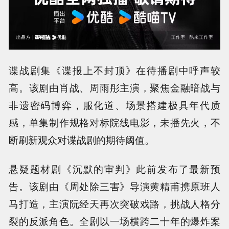
谍战剧集《谍报上不封顶》在待播剧中呼声较
高。该剧由肖战、周雨彤主演，聚焦金融暗战与
非遗密码博弈，服化道、场景搭建极具年代质
感，单集制作规格对标院线电影，未播先火，不
断刷新观众对谍战剧的期待阈值。
悬疑题材剧《沉默的审判》此前发布了最新预
告。该剧由《周处除三害》导演黄精甫携原班人
马打造，主演阮经天再次突破戏路，挑战人格分
裂的反派角色。全剧以一场横跨二十年的爆炸案