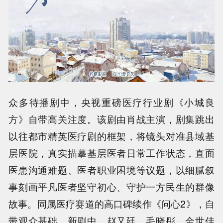
众多待播剧中，央视重磅医疗行业剧《小城良
方》自带高关注度。该剧由肖战主演，剧集跳出
以往都市精英医疗剧的框架，将镜头对准县域基
层医院，真实描摹基层医者日常工作状态，直面
医患沟通难题、医者职业困境等议题，以细腻叙
事刻画平凡医者坚守初心、守护一方民生的群像
故事。同属医疗赛道的高口碑续作《问心2》，自
带观众基础。新剧中，赵又廷、毛晓彤、金世佳