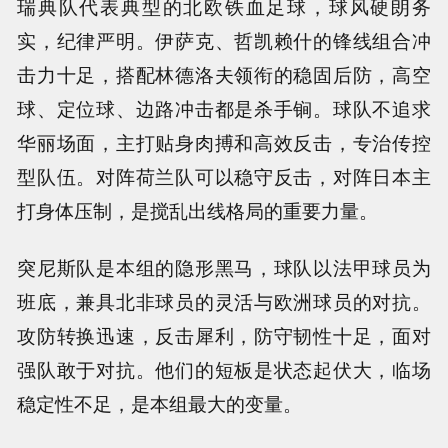
瑞典队代表典型的北欧铁血足球，球风硬朗务
实，纪律严明。伊萨克、哲凯赖什的锋线组合冲
击力十足，搭配林德洛夫领衔的稳固后防，高空
球、定位球、边路冲击都是杀手锏。球队不追求
华丽场面，主打贴身肉搏和高效反击，专治传控
型队伍。对阵荷兰队可以稳守反击，对阵日本主
打身体压制，是搅乱出线格局的重要力量。
突尼斯队是本组的隐形黑马，球队以法甲球员为
班底，兼具北非球员的灵活与欧洲球员的对抗。
攻防转换迅速，反击犀利，防守韧性十足，面对
强队敢于对抗。他们的短板是状态起伏大，临场
稳定性不足，是本组最大的变量。