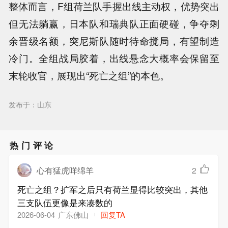
整体而言，F组荷兰队手握出线主动权，优势突出
但无法躺赢，日本队和瑞典队正面硬碰，争夺剩
余晋级名额，突尼斯队随时待命搅局，有望制造
冷门。全组战局胶着，出线悬念大概率会保留至
末轮收官，展现出“死亡之组”的本色。
发布于：山东
热门评论
心有猛虎咩绵羊
2
死亡之组？扩军之后只有荷兰显得比较突出，其他
三支队伍更像是来凑数的
广东佛山
回复TA
2026-06-04