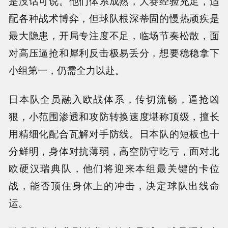
是没话可说。他们体系成熟，大赛经验充足，适
配各种战术博弈，但球队根深蒂固的慢热顽疾是
最大隐患，开局专注度不足，临场节奏松散，面
对高压逼抢和犀利反击极易丢分，想要稳稳拿下
小组第一，仍需全力以赴。
日本队全员融入欧战体系，传切流畅，逼抢凶
狠，小范围渗透和攻防转换速度堪称顶级，擅长
用精细化配合瓦解对手防线。日本队的短板也十
分鲜明，身体对抗薄弱，高空防守吃亏，面对北
欧硬汉瑞典队，他们将迎来本组最关键的卡位
战，能否顶住身体上的冲击，决定球队出线命
运。