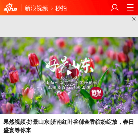
新浪视频
秒拍
00:26
果然视频·好景山东|济南红叶谷郁金香缤纷绽放，春日
盛宴等你来