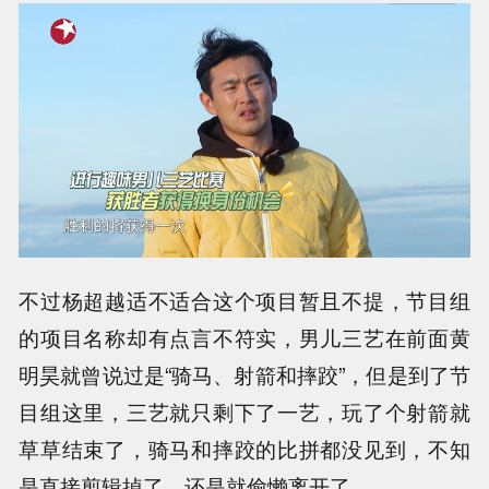
不过杨超越适不适合这个项目暂且不提，节目组
的项目名称却有点言不符实，男儿三艺在前面黄
明昊就曾说过是“骑马、射箭和摔跤”，但是到了节
目组这里，三艺就只剩下了一艺，玩了个射箭就
草草结束了，骑马和摔跤的比拼都没见到，不知
是直接剪辑掉了，还是就偷懒离开了。