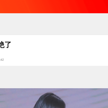
绝了
:42