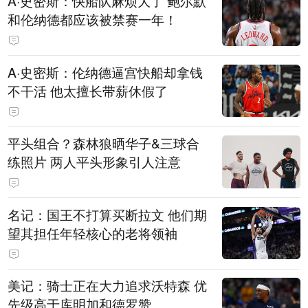
A·史密斯：快船队麻烦大了 鲍尔默
和伦纳德都应该被禁赛一年！
A·史密斯：伦纳德逼宫快船却拿钱
不干活 他太擅长带薪休假了
平头组合？森林狼晒华子&三球合
练照片 两人平头形象引人注意
名记：国王不打算买断拉文 他们期
望其担任年轻核心的老将领袖
美记：骑士正在大力追求沃特森 优
先级高于库明加和德罗赞