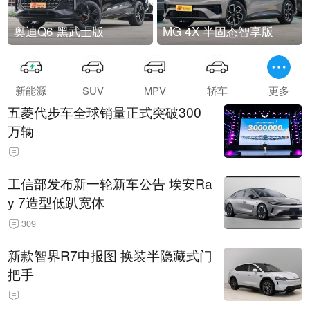
奥迪Q6 黑武士版
MG 4X 半固态智享版
新能源
SUV
MPV
轿车
更多
五菱代步车全球销量正式突破300
万辆
工信部发布新一轮新车公告 埃安Ra
y 7造型低趴宽体
309
新款智界R7申报图 换装半隐藏式门
把手