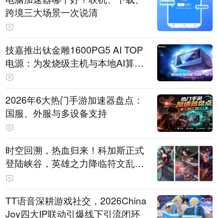
跨境三大场景一次说清
技嘉推出钛金雕1600PG5 AI TOP
电源：为发烧级主机与本地AI算力
打造旗舰供电方案
2026年6大热门手游加速器盘点：
国服、外服与多设备支持
时空回溯，热血归来！科加斯正式
登陆峡谷，英雄之力降临符文乱
斗！
TT语音深耕游戏社交，2026China
Joy四大IP联动引爆线下引流闭环