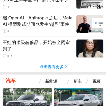
14.3万辆
4
继 OpenAI、Anthropic 之后，Meta
AI 模型测试期间也发生“越界”事件
9
王虹的顶级奢侈品，开始被全网审
判了
516
点击查看更多
汽车
新能源
新车
视频