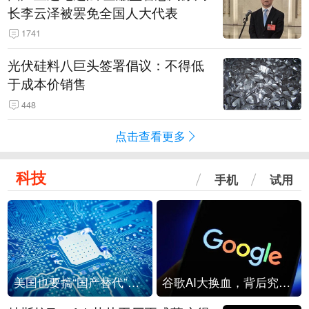
长李云泽被罢免全国人大代表
1741
光伏硅料八巨头签署倡议：不得低
于成本价销售
448
点击查看更多
科技
手机
试用
美国也要搞“国产替代”？先算清三笔账
谷歌AI大换血，背后究竟发生了什么？