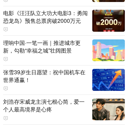
电影《汪汪队立大功大电影3：勇闯
恐龙岛》预售总票房破2000万元
理响中国·一笔一画｜推进城市更
新，勾勒“幸福之城”壮阔图景
张雪39岁生日愿望：祝中国机车在
世界通赢！
刘浩存宋威龙主演七根心简，爱一
个人最高境界是心疼