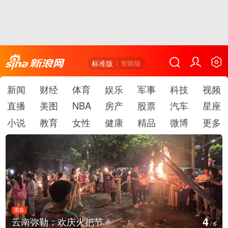
标准版
智能版
新闻
财经
体育
娱乐
军事
科技
视频
直播
美图
NBA
房产
股票
汽车
星座
小说
教育
女性
健康
精品
微博
更多
图集
5
江西铅山：千灯点亮葛仙村
/
6