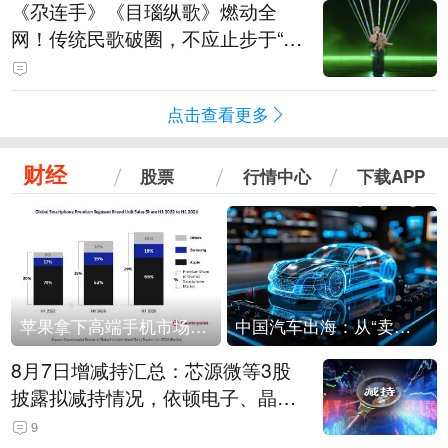
《尕连手》《目瑙纵歌》燃动全
网！传统民歌破圈，不应止步于“上
头”
点击查看更多
财经
股票
行情中心
下载APP
苹果拿下高端手机市场65%的份额：iPhone 17系列功不可没
中国汽车出海：从“卖出去”到“走进去”
8月7日增减持汇总：芯源微等3股
披露拟减持情况，依顿电子、晶华
微拟增持（表）
9