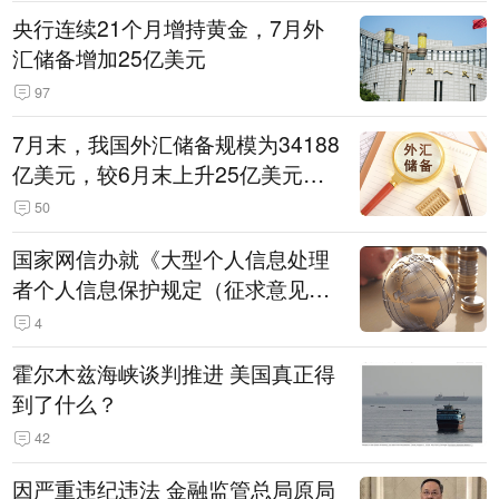
央行连续21个月增持黄金，7月外
汇储备增加25亿美元
97
7月末，我国外汇储备规模为34188
亿美元，较6月末上升25亿美元，
升幅为0.07%
50
国家网信办就《大型个人信息处理
者个人信息保护规定（征求意见
稿）》公开征求意见
4
霍尔木兹海峡谈判推进 美国真正得
到了什么？
42
因严重违纪违法 金融监管总局原局