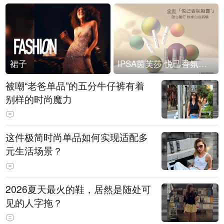
裙子
IPSA茵芙莎 悦己香氛凝露上市
被嘲“老爸单品”的五分牛仔裤有着
别样的时尚魔力
这件极简时尚单品如何实现适配多
元生活场景？
2026夏天最火的鞋，居然是随处可
见的人字拖？