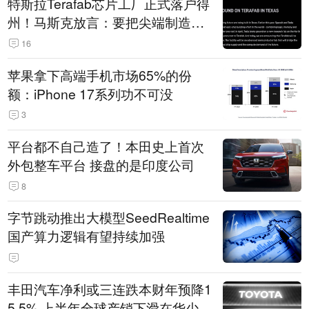
特斯拉Terafab芯片工厂正式落户得
州！马斯克放言：要把尖端制造带
回美国
16
苹果拿下高端手机市场65%的份
额：iPhone 17系列功不可没
3
平台都不自己造了！本田史上首次
外包整车平台 接盘的是印度公司
8
字节跳动推出大模型SeedRealtime
国产算力逻辑有望持续加强
丰田汽车净利或三连跌本财年预降1
5.5% 上半年全球产销下滑在华少卖