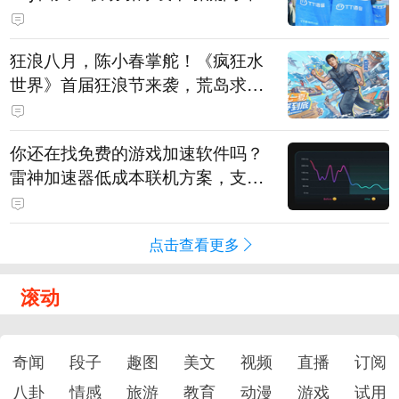
狂浪八月，陈小春掌舵！《疯狂水
世界》首届狂浪节来袭，荒岛求生
直播即将开启
你还在找免费的游戏加速软件吗？
雷神加速器低成本联机方案，支持
免费试用
点击查看更多
滚动
奇闻
段子
趣图
美文
视频
直播
订阅
八卦
情感
旅游
教育
动漫
游戏
试用