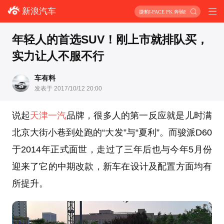
新浪汽车
捷豹I-PACE PK 奔驰EQC
年轻人的首选SUV！刚上市就排队买，
实力让人不服不行
车有料
发表于 2017/10/12 20:00
说起
天津一汽
品牌，很多人的第一反应就是儿时满
北京大街小巷到处跑的“大发”与“夏利”。而骏派D60
于2014年正式面世，走过了三年后也与今年5月份
迎来了它的中期改款，新车在设计及配置方面均有
所提升。