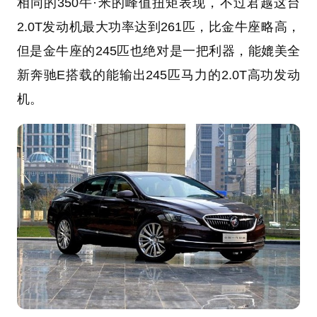
相同的350牛·米的峰值扭矩表现，不过君越这台
2.0T发动机最大功率达到261匹，比金牛座略高，
但是金牛座的245匹也绝对是一把利器，能
媲美全
新奔驰E搭载的能输出245匹马力的2.0T高功发动
机
。