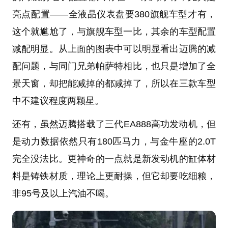
亮点配置——全液晶仪表盘要380旗舰车型才有，
这个就尴尬了，与旗舰车型一比，其余的车型配置
减配明显。从上面的图表中可以明显看出迈腾的减
配问题，与同门兄弟帕萨特相比，也只是增加了全
景天窗，却把能减掉的都减掉了，所以
在三款车型
中不建议程度两颗星
。
还有，虽然迈腾搭载了三代EA888高功发动机，但
是动力数据依然只有180匹马力，与金牛座的2.0T
完全没法比。更神奇的一点就是新发动机的缸体材
料是
铸铁材质
，理论上更耐操，但它却要吃细粮，
非95号及以上汽油不喝。