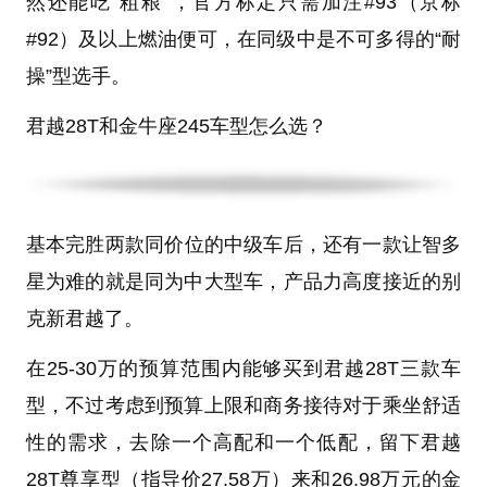
然还能吃“粗粮”，官方标定
只需加注#93（京标
#92）
及以上燃油便可，在同级中是不可多得的“耐
操”型选手。
君越28T和金牛座245车型怎么选？
基本
完胜两款同价位的中级车
后，还有一款让智多
星为难的就是同为中大型车，产品力高度接近的别
克新君越了。
在25-30万的预算范围内能够买到君越28T三款车
型，不过考虑到预算上限和商务接待对于乘坐舒适
性的需求，去除一个高配和一个低配，留下君越
28T尊享型（指导价27.58万）来和26.98万元的金