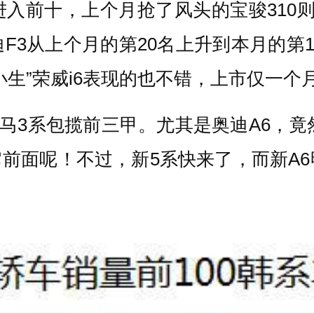
进入前十，上个月抢了风头的宝骏310
F3
从上个月的第20名上升到本月的第1
生”
荣威i6
表现的也不错，上市仅一个月
马3系包揽前三甲。尤其是奥迪A6，竟
它前面呢！不过，新5系快来了，而新A