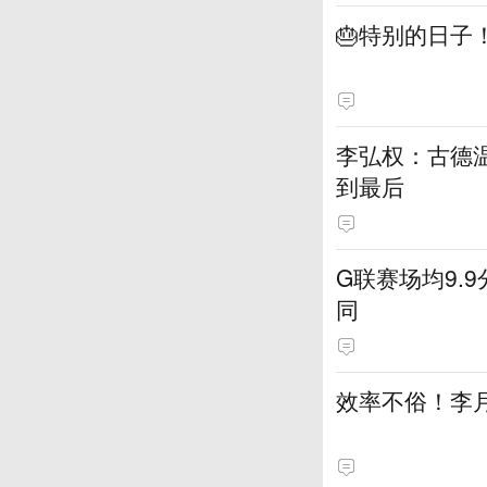
🎂特别的日子
李弘权：古德温
到最后
G联赛场均9.
同
效率不俗！李月