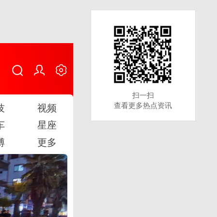
扫一扫
扫一扫
查看更多热点资讯
查看更多热点资讯
技
视频
车
星座
博
更多