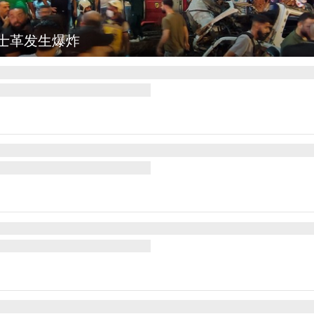
图集
云南弥勒：欢庆火把节