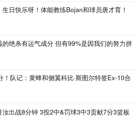
！生日快乐呀！体能教练Bojan和球员唐才育！
的绝杀有运气成分 但有99%是因我们的努力拼
9分！队记：黄蜂和侧翼科比·斯图尔特签Ex‑10合
汝出战8分钟 3投2中&罚球3中3贡献7分3篮板