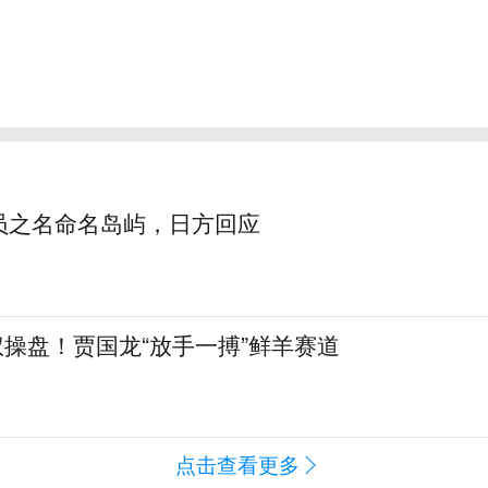
员之名命名岛屿，日方回应
全权操盘！贾国龙“放手一搏”鲜羊赛道
点击查看更多