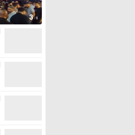
图集
4
江西铅山：
/
6