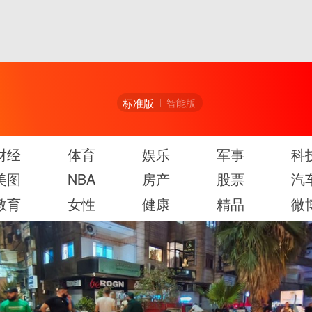
标准版
智能版
财经
体育
娱乐
军事
科
美图
NBA
房产
股票
汽
教育
女性
健康
精品
微