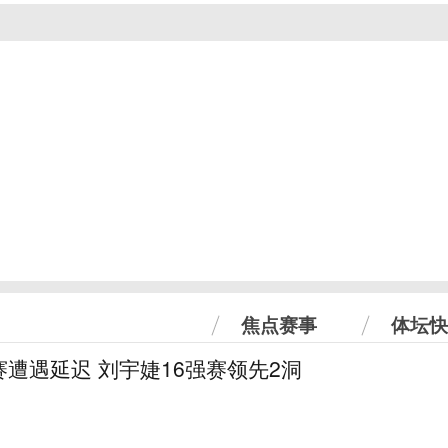
焦点赛事
体坛快
遭遇延迟 刘宇婕16强赛领先2洞