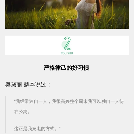
严格律己的好习惯
奥黛丽·赫本说过：
“我经常独自一人，我很高兴整个周末我可以独自一人待
在公寓。
这正是我充电的方式。”