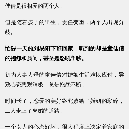
佳倩是很相爱的两个人。
但是随着孩子的出生，责任变重，两个人出现分
歧。
忙碌一天的刘易阳下班回家，听到的却是童佳倩
的抱怨和质问，甚至是怒吼争吵。
初为人妻人母的童佳倩对婚姻生活难以应付，导
致心态悲观消极，总是抱怨不断。
时间长了，恋爱的美好终究败给了婚姻的琐碎，
二人走上了离婚的道路。
一个女人的心态好坏，很大程度上决定着家庭的