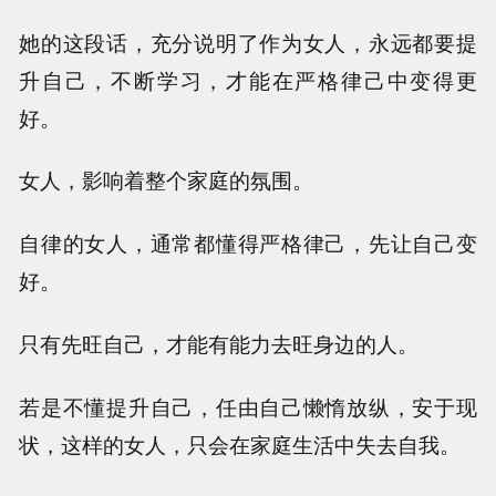
她的这段话，充分说明了作为女人，永远都要提
升自己，不断学习，才能在严格律己中变得更
好。
女人，影响着整个家庭的氛围。
自律的女人，通常都懂得严格律己，先让自己变
好。
只有先旺自己，才能有能力去旺身边的人。
若是不懂提升自己，任由自己懒惰放纵，安于现
状，这样的女人，只会在家庭生活中失去自我。