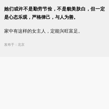
她们或许不是勤劳节俭，不是貌美肤白，但一定
是心态乐观，严格律己，与人为善。
家中有这样的女主人，定能兴旺富足。
发布于：北京