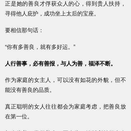
正是她的善良才俘获众人的心，得到贵人扶持，
寻得他人庇护，成功坐上太后的宝座。
要相信那句话：
“你有多善良，就有多好运。”
人行善事，必有善报，与人为善，福泽不断。
作为家庭的女主人，可以没有如花的外貌，但不
能没有善良的品质。
真正聪明的女人往往都会为家庭考虑，把善良放
在第一位。