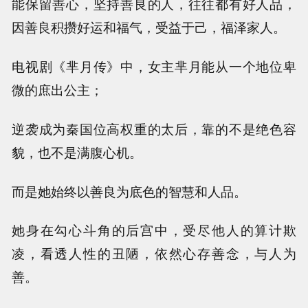
能保留善心，坚持善良的人，往往都有好人品，
因善良积攒好运和福气，受益于己，福泽家人。
电视剧《芈月传》中，女主芈月能从一个地位卑
微的庶出公主；
逆袭成为秦国位高权重的太后，靠的不是绝色容
貌，也不是满腹心机。
而是她始终以善良为底色的智慧和人品。
她身在勾心斗角的后宫中，受尽他人的算计欺
凌，看透人性的丑陋，依然心存善念，与人为
善。