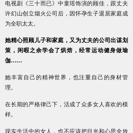
电视剧《三十而已》中童瑶饰演的顾佳，跟丈夫
许幻山创立烟火公司后，因怀孕生子退居家庭成
为全职太太。
她精心照顾儿子和家庭，又为丈夫的公司出谋划
策，闲暇之余学会了烘焙，经常运动健身做瑜
伽……
她丰富自己的精神世界，也注重自己的身材管
理。
在长期的严格律己下，活成了众多女人喜欢的模
样。
现实生活中的女人，也不应该把目光和心思全放