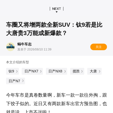
车圈又将增两款全新SUV：钛9若是比
大唐贵3万能成新爆款？
蜗牛车志
关注
发表于 2026/08/10 11:39
本文介绍的车型
钛9
日产NX7
日产NX8
揽胜
大唐
日产N7
今年车市是真卷数量啊，新车一款一款往外掏，跟
下饺子似的。近日又有两款新车出官方预告图，也
就是说，上市不远啦！