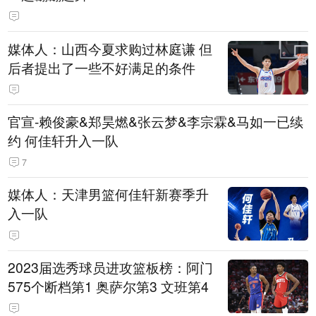
媒体人：山西今夏求购过林庭谦 但
后者提出了一些不好满足的条件
官宣-赖俊豪&郑昊燃&张云梦&李宗霖&马如一已续
约 何佳轩升入一队
7
媒体人：天津男篮何佳轩新赛季升
入一队
2023届选秀球员进攻篮板榜：阿门
575个断档第1 奥萨尔第3 文班第4