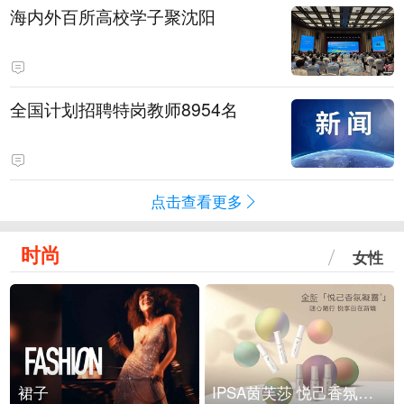
海内外百所高校学子聚沈阳
全国计划招聘特岗教师8954名
点击查看更多
时尚
女性
裙子
IPSA茵芙莎 悦己香氛凝露上市