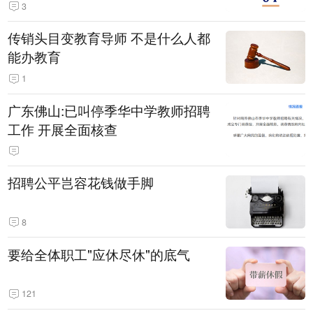
3
传销头目变教育导师 不是什么人都
能办教育
1
广东佛山:已叫停季华中学教师招聘
工作 开展全面核查
招聘公平岂容花钱做手脚
8
要给全体职工"应休尽休"的底气
121