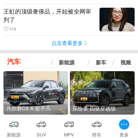
王虹的顶级奢侈品，开始被全网审
判了
518
点击查看更多
汽车
新能源
新车
视频
凡尔赛C5 X 驭不凡
探险者 四驱穿越版
新能源
SUV
MPV
轿车
更多