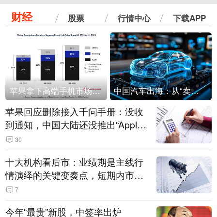
财经
股票
行情中心
下载APP
苹果拿下高端手机市场65%的份额：iPhone 17系列功不可没
中国汽车出海：从“卖出去”到“走进去”
苹果回应删除接入千问手册：没收
到通知，中国大陆还没推出“Apple
智能使用千问”功能
30
十大机构看后市：业绩期是主线行
情演绎的关键变奏点，短期内市场
或继续反弹，关注三条业绩主线
7
今年“最贵”新股，中签率出炉