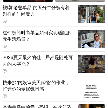
被嘲“老爸单品”的五分牛仔裤有着
别样的时尚魔力
这件极简时尚单品如何实现适配多
元生活场景？
2026夏天最火的鞋，居然是随处可
见的人字拖？
快来抄“内娱审美天赋怪”的作业，
打造你的专属氛围感
亲密关系中的爱与恐惧，被这部恐