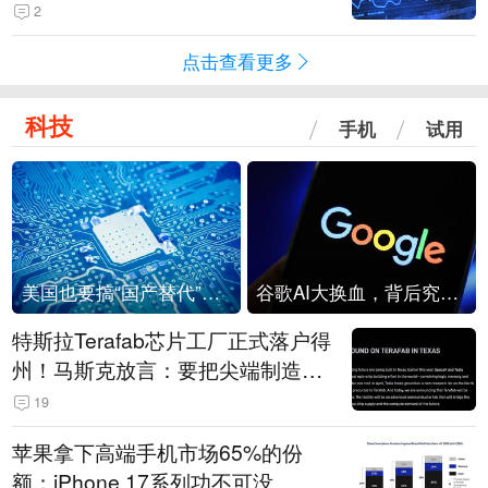
2
点击查看更多
科技
手机
试用
美国也要搞“国产替代”？先算清三笔账
谷歌AI大换血，背后究竟发生了什么？
特斯拉Terafab芯片工厂正式落户得
州！马斯克放言：要把尖端制造带
回美国
19
苹果拿下高端手机市场65%的份
额：iPhone 17系列功不可没