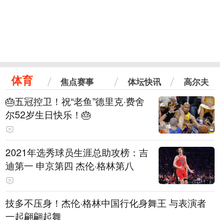
体育
焦点赛事
体坛快讯
高尔夫
🎂五冠控卫！祝“老鱼”德里克·费舍
尔52岁生日快乐！🎂
2021年选秀球员生涯总助攻榜：吉
迪第一 申京第四 杰伦·格林第八
技多不压身！杰伦·格林中国行化身舞王 与表演者
一起翩翩起舞