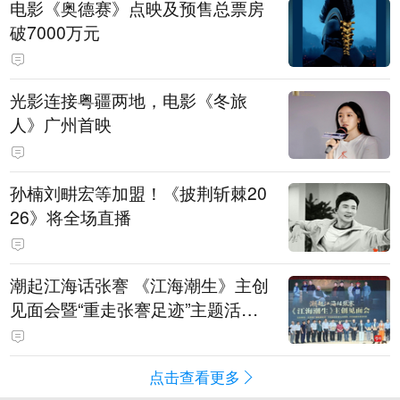
电影《奥德赛》点映及预售总票房
破7000万元
光影连接粤疆两地，电影《冬旅
人》广州首映
孙楠刘畊宏等加盟！《披荆斩棘20
26》将全场直播
潮起江海话张謇 《江海潮生》主创
见面会暨“重走张謇足迹”主题活动
在南通举办
点击查看更多