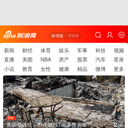
标准版
智能版
新闻
财经
体育
娱乐
军事
科技
视频
直播
美图
NBA
房产
股票
汽车
星座
小说
教育
女性
健康
精品
微博
更多
图集
2
美国斯波坎：野火烧毁700多所房屋
/
6