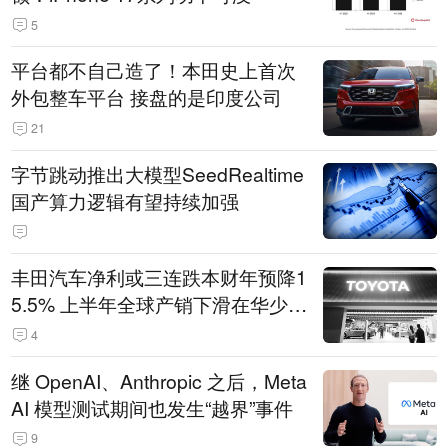
5
平台都不自己造了！本田史上首次
外包整车平台 接盘的是印度公司
21
字节跳动推出大模型SeedRealtime
国产算力逻辑有望持续加强
丰田汽车净利或三连跌本财年预降1
5.5% 上半年全球产销下滑在华少卖
14.3万辆
4
继 OpenAI、Anthropic 之后，Meta
AI 模型测试期间也发生“越界”事件
9