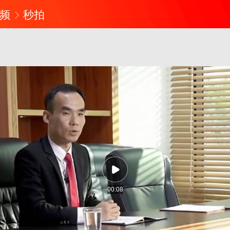
频
秒拍
00:08