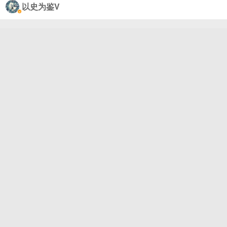
以史为鉴V