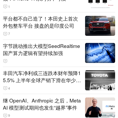
1
平台都不自己造了！本田史上首次
外包整车平台 接盘的是印度公司
7
字节跳动推出大模型SeedRealtime
国产算力逻辑有望持续加强
丰田汽车净利或三连跌本财年预降1
5.5% 上半年全球产销下滑在华少卖
14.3万辆
4
继 OpenAI、Anthropic 之后，Meta
AI 模型测试期间也发生“越界”事件
9