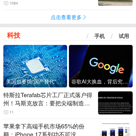
1084
点击查看更多
科技
手机
试用
美国也要搞“国产替代”？先算清三笔账
谷歌AI大换血，背后究竟发生了什么？
特斯拉Terafab芯片工厂正式落户得
州！马斯克放言：要把尖端制造带
回美国
11
苹果拿下高端手机市场65%的份
额：iPhone 17系列功不可没