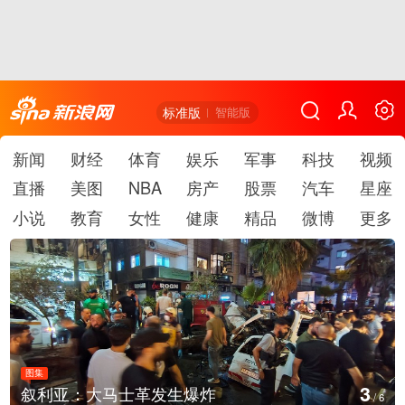
标准版
智能版
新闻
财经
体育
娱乐
军事
科技
视频
直播
美图
NBA
房产
股票
汽车
星座
小说
教育
女性
健康
精品
微博
更多
图集
4
云南弥勒：欢庆火把节
/
6