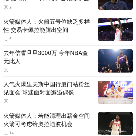
8
火箭媒体人：火箭五号位缺乏多样
性 交易卡佩拉能腾出空间
6
去年信誓旦旦3000万 今年NBA查
无此人
人气火爆里夫斯中国行厦门站粉丝
见面会 球迷面对面邂逅偶像
火箭媒体人：若能清理出薪金空间
火箭可考虑给奥拉迪波机会
14