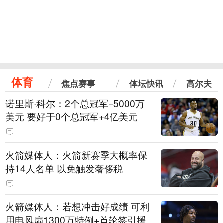
体育
焦点赛事
体坛快讯
高尔夫
诺里斯·科尔：2个总冠军+5000万
美元 要好于0个总冠军+4亿美元
火箭媒体人：火箭新赛季大概率保
持14人名单 以免触发奢侈税
火箭媒体人：若想冲击好成绩 可利
用电风扇1300万特例+首轮签引援