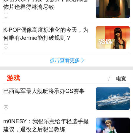
怖片诠释得淋漓尽致
K-POP偶像高度标准化的今天，为
何唯有Jennie能打破规则？
点击查看更多
游戏
电竞
巴西海军最大舰艇将承办CS赛事
m0NESY：我很乐意给年轻选手提
建议，退役之后想当教练