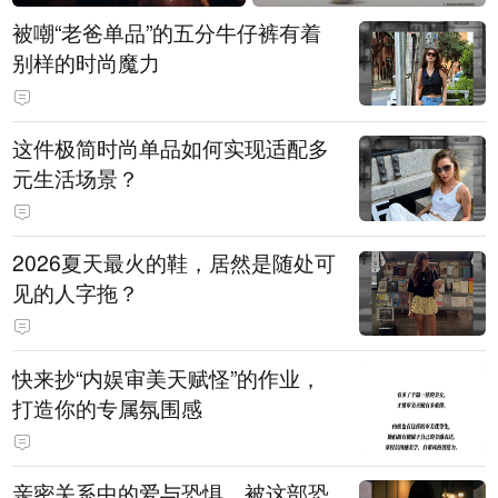
被嘲“老爸单品”的五分牛仔裤有着
别样的时尚魔力
这件极简时尚单品如何实现适配多
元生活场景？
2026夏天最火的鞋，居然是随处可
见的人字拖？
快来抄“内娱审美天赋怪”的作业，
打造你的专属氛围感
亲密关系中的爱与恐惧，被这部恐