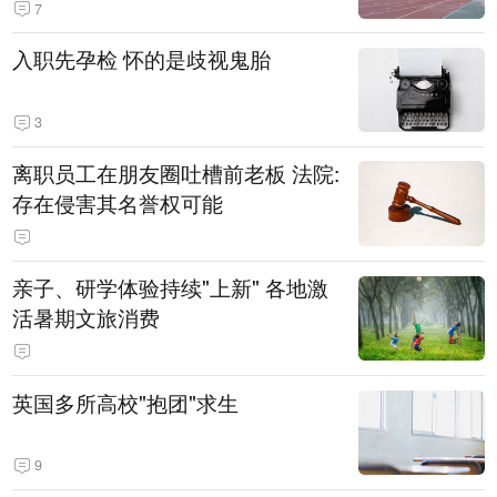
7
入职先孕检 怀的是歧视鬼胎
3
离职员工在朋友圈吐槽前老板 法院:
存在侵害其名誉权可能
亲子、研学体验持续"上新" 各地激
活暑期文旅消费
英国多所高校"抱团"求生
9