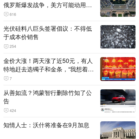
俄罗斯爆发战争，美方可能动用战
术核武器
616
光伏硅料八巨头签署倡议：不得低
于成本价销售
254
金价大涨！两天涨了近50元，有人
特地赶去选镯子和金条，“我想着买
起来可以保值，小批量进一些货”
7
从善如流？鸿蒙智行删除竹知了公
告
424
知情人士：沃什将准备在9月加息