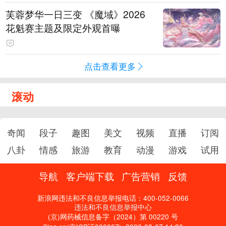
芙蓉梦华一日三变 《魔域》2026
花魁赛主题及限定外观首曝
点击查看更多
滚动
奇闻
段子
趣图
美文
视频
直播
订阅
八卦
情感
旅游
教育
动漫
游戏
试用
导航
客户端下载
广告营销
反馈
新浪网违法和不良信息举报电话：400-052-0066
违法和不良信息举报中心
(京)网药械信息备字（2024）第 00220 号