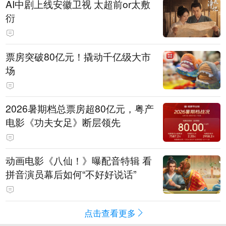
AI中剧上线安徽卫视 太超前or太敷
衍
票房突破80亿元！撬动千亿级大市
场
2026暑期档总票房超80亿元，粤产
电影《功夫女足》断层领先
动画电影《八仙！》曝配音特辑 看
拼音演员幕后如何“不好好说话”
点击查看更多