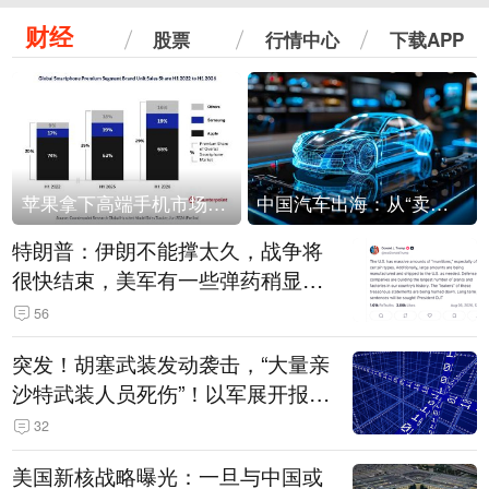
财经
股票
行情中心
下载APP
苹果拿下高端手机市场65%的份额：iPhone 17系列功不可没
中国汽车出海：从“卖出去”到“走进去”
特朗普：伊朗不能撑太久，战争将
很快结束，美军有一些弹药稍显紧
张！伊朗公布拟议的海峡管理文本
56
突发！胡塞武装发动袭击，“大量亲
沙特武装人员死伤”！以军展开报复
性空袭
32
美国新核战略曝光：一旦与中国或