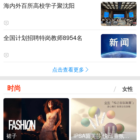
海内外百所高校学子聚沈阳
全国计划招聘特岗教师8954名
点击查看更多
时尚
女性
裙子
IPSA茵芙莎 悦己香氛凝露上市