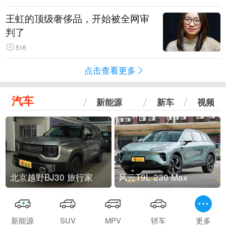
王虹的顶级奢侈品，开始被全网审
判了
516
点击查看更多
汽车
新能源
新车
视频
北京越野BJ30 旅行家
风云T9L 230 Max
新能源
SUV
MPV
轿车
更多