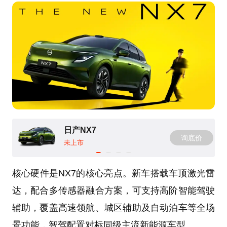
日产NX7
询底价
未上市
核心硬件是NX7的核心亮点。新车搭载车顶激光雷
达，配合多传感器融合方案，可支持高阶智能驾驶
辅助，覆盖高速领航、城区辅助及自动泊车等全场
景功能，智驾配置对标同级主流新能源车型。