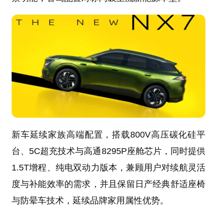
新车延续家族高端配置，搭载800V高压碳化硅平
台、5C超充技术与高通8295P座舱芯片，同时提供
1.5T增程、纯电双动力版本，兼顾用户对续航灵活
度与补能效率的需求，并且保留日产经典舒适座椅
与防晕车技术，延续品牌家用属性优势。