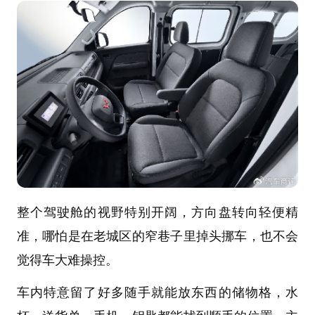
整个驾驶舱的视野特别开阔，方向盘转向轻便精
准，哪怕是在老城区的窄巷子里掉头挪车，也不会
觉得车大难操控。
车内特意留了好多随手就能放东西的储物格，水