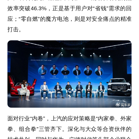
效率突破46.3%，正是基于用户对“省钱”需求的回
应；“零自燃”的魔方电池，则是对安全痛点的精准
打击。
面对行业“内卷”，上汽的应对策略是“内家拳、外家
拳、组合拳”三管齐下。深化与大众等合资伙伴的