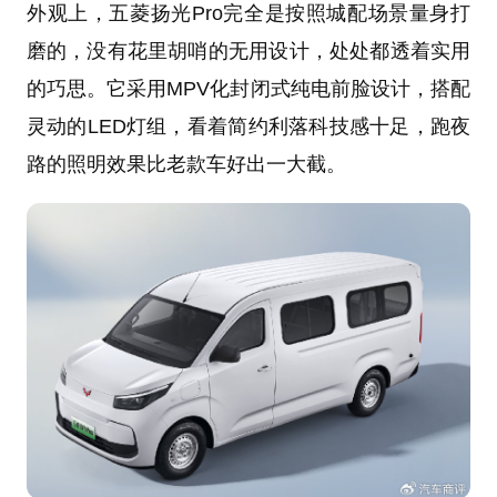
外观上，五菱扬光Pro完全是按照城配场景量身打
磨的，没有花里胡哨的无用设计，处处都透着实用
的巧思。它采用MPV化封闭式纯电前脸设计，搭配
灵动的LED灯组，看着简约利落科技感十足，跑夜
路的照明效果比老款车好出一大截。