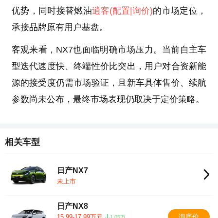
优势，同时接替燃油
逍客
(配置
|询价)
的市场定位，
承接品牌原有用户基盘。
客观来看，NX7也面临明确市场压力。当前自主车
型迭代速度快、终端性价比突出，用户对合资新能
源的接受度仍需市场验证，且新车具体售价、续航
参数尚未公布，最终市场表现仍取决于定价策略。
相关车型
日产NX7
未上市
日产NX8
询底价
15.99-17.99万元
1.05万