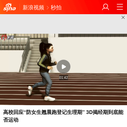
新浪视频
秒拍
01:42
高校回应“防女生翘晨跑登记生理期” 3D揭经期到底能
否运动