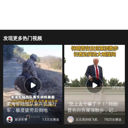
发现更多热门视频
美海军陆战队新兵负重行
“您上去干嘛了？！” 特朗
军，极度疲劳后倒地
普在白宫屋顶散步，记者
边笑边大喊提问
新浪军事
1.5万次播放
豆豆君的纸飞机
7820次播放