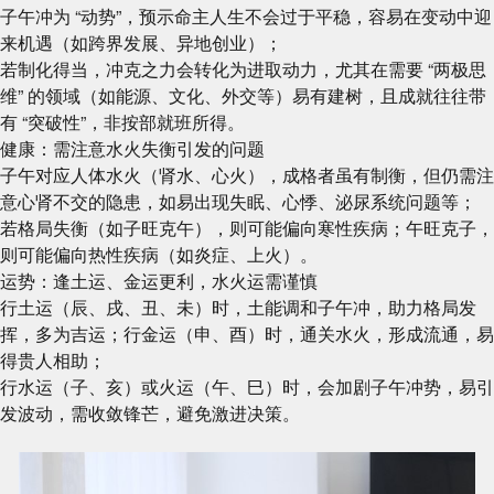
子午冲为 “动势”，预示命主人生不会过于平稳，容易在变动中迎
来机遇（如跨界发展、异地创业）；
若制化得当，冲克之力会转化为进取动力，尤其在需要 “两极思
维” 的领域（如能源、文化、外交等）易有建树，且成就往往带
有 “突破性”，非按部就班所得。
健康：需注意水火失衡引发的问题
子午对应人体水火（肾水、心火），成格者虽有制衡，但仍需注
意心肾不交的隐患，如易出现失眠、心悸、泌尿系统问题等；
若格局失衡（如子旺克午），则可能偏向寒性疾病；午旺克子，
则可能偏向热性疾病（如炎症、上火）。
运势：逢土运、金运更利，水火运需谨慎
行土运（辰、戌、丑、未）时，土能调和子午冲，助力格局发
挥，多为吉运；行金运（申、酉）时，通关水火，形成流通，易
得贵人相助；
行水运（子、亥）或火运（午、巳）时，会加剧子午冲势，易引
发波动，需收敛锋芒，避免激进决策。