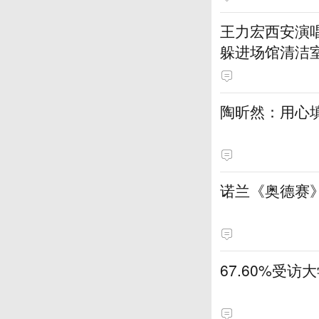
王力宏西安演唱
躲进场馆清洁
陶昕然：用心填
诺兰《奥德赛
67.60%受访