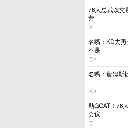
76人总裁谈
劳
名嘴：KD去勇
不是
9
名嘴：詹姆斯
8
勒GOAT！7
会议