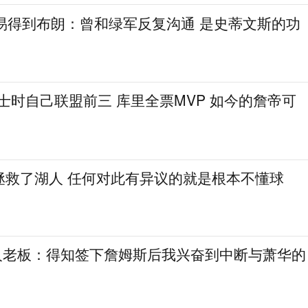
交易得到布朗：曾和绿军反复沟通 是史蒂文斯的功
士时自己联盟前三 库里全票MVP 如今的詹帝可
拯救了湖人 任何对此有异议的就是根本不懂球
6人老板：得知签下詹姆斯后我兴奋到中断与萧华的