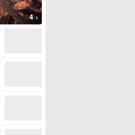
图集
5
上海：七彩稻田画迎最佳观赏期
/
6