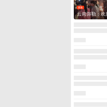
图集
江西铅山：千