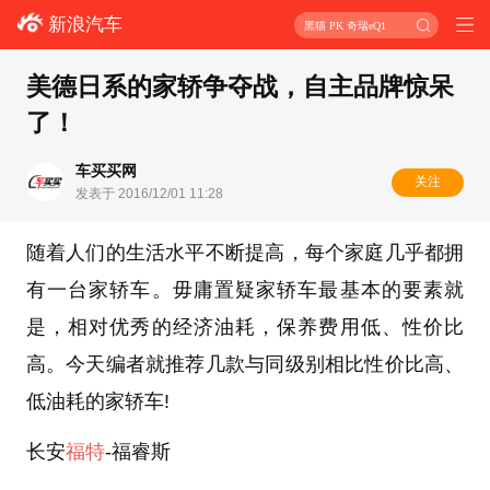
新浪汽车
黑猫 PK 奇瑞eQ1
美德日系的家轿争夺战，自主品牌惊呆
了！
车买买网
关注
发表于 2016/12/01 11:28
随着人们的生活水平不断提高，每个家庭几乎都拥
有一台家轿车。毋庸置疑家轿车最基本的要素就
是，相对优秀的经济油耗，保养费用低、性价比
高。今天编者就推荐几款与同级别相比性价比高、
低油耗的家轿车!
长安
福特
-福睿斯