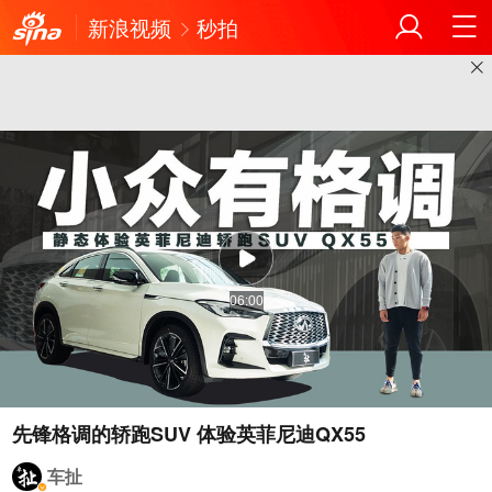
新浪视频
秒拍
06:00
先锋格调的轿跑SUV 体验英菲尼迪QX55
车扯