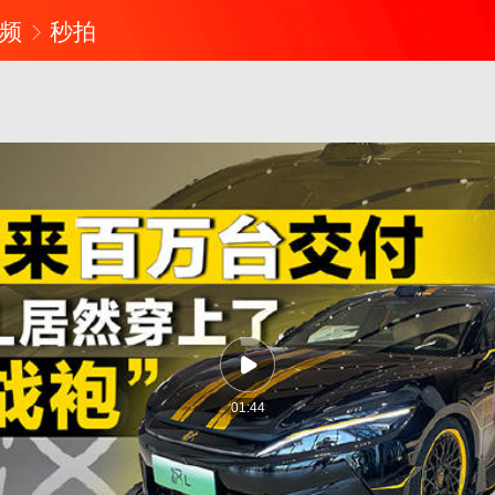
频
秒拍
01:44