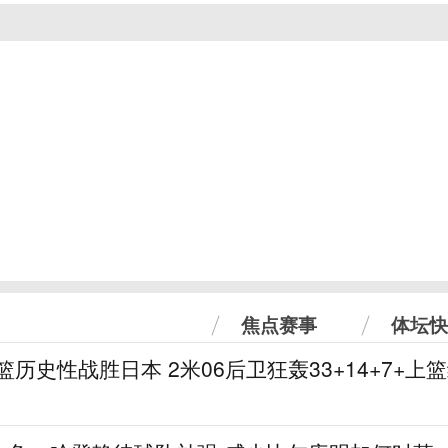
焦点赛事
体坛快
篮历史性战胜日本 2米06后卫狂轰33+14+7+上