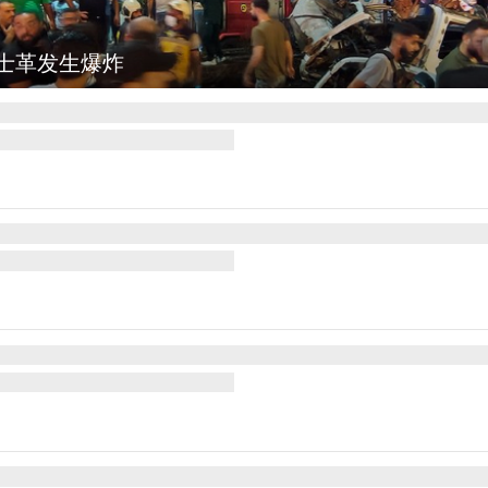
勒：欢庆火把节