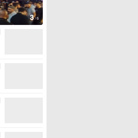
图集
4
江西铅山：千灯点亮葛仙村
/
6