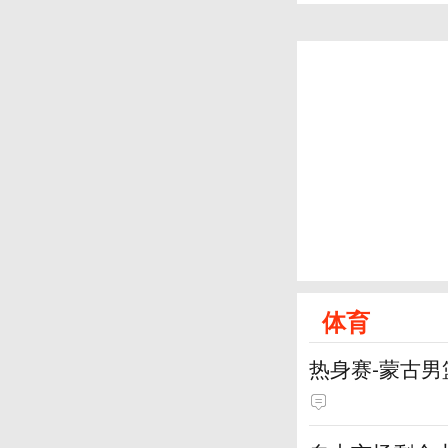
体育
热身赛-蒙古男