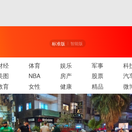
标准版
智能版
财经
体育
娱乐
军事
科
美图
NBA
房产
股票
汽
教育
女性
健康
精品
微