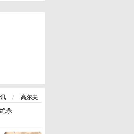
讯
高尔夫
篮绝杀