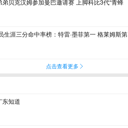
弟贝克汉姆参加曼巴邀请赛 上脚科比3代“青蜂
球员生涯三分命中率榜：特雷·墨菲第一 格莱姆斯第
点击查看更多
广东知道