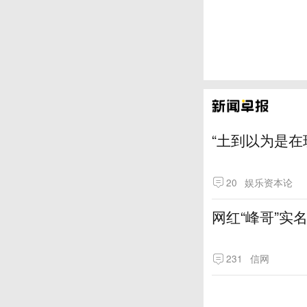
“土到以为是在
20
娱乐资本论
网红“峰哥”实
231
信网