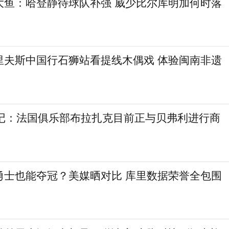
大鱼：哈登静待球队补强 威少比尔库明加何时落
里夫斯中国行石狮站看提线木偶戏 体验闽南非遗
欧记：法国俱乐部布拉扎克目前正与贝弗利进行商
勇士也能夺冠？美媒晒对比 库里数据荣誉全包围