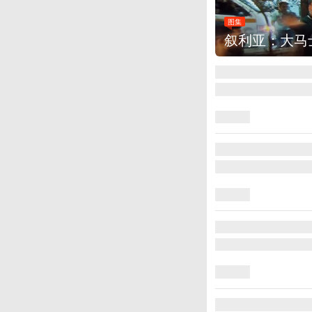
图集
云南弥