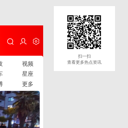
扫一扫
扫一扫
查看更多热点资讯
查看更多热点资讯
技
视频
车
星座
博
更多