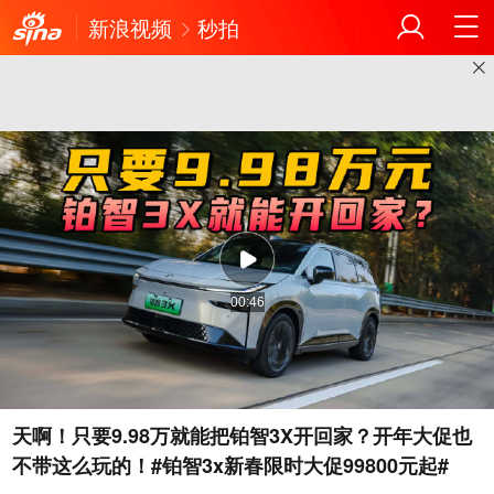
新浪视频
秒拍
00:46
天啊！只要9.98万就能把铂智3X开回家？开年大促也