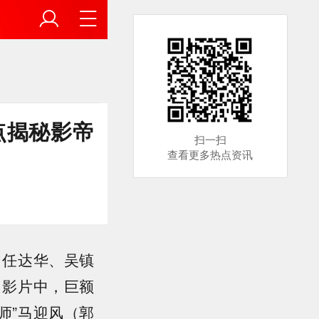
点揭秘影帝
扫一扫
查看更多热点资讯
、任达华、吴镇
。影片中，巨额
师”马迎风（郭