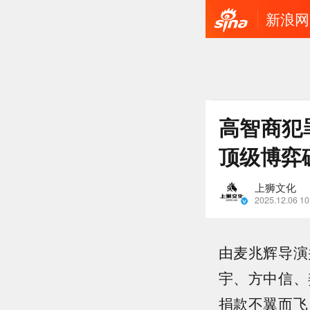
新浪网
高智商犯
顶级博弈
上狮文化
2025.12.06 10
由麦兆辉导演
宇、方中信、
捐款不翼而飞