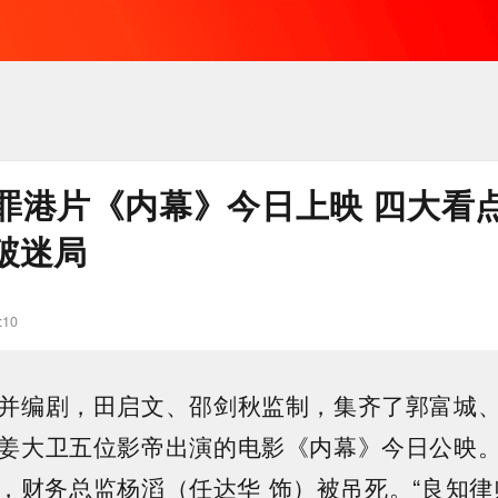
罪港片《内幕》今日上映 四大看
破迷局
:10
并编剧，田启文、邵剑秋监制，集齐了郭富城
姜大卫五位影帝出演的电影《内幕》今日公映
，财务总监杨滔（任达华 饰）被吊死。“良知律