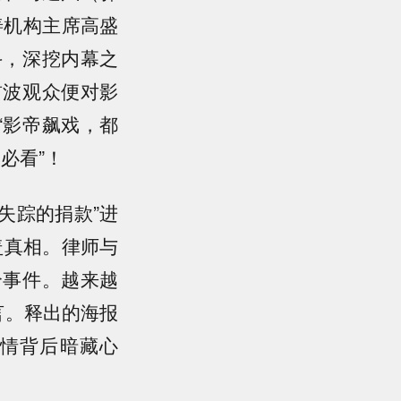
善机构主席高盛
斗，深挖内幕之
首波观众便对影
“影帝飙戏，都
必看”！
失踪的捐款”进
盖真相。律师与
个事件。越来越
言。释出的海报
情背后暗藏心