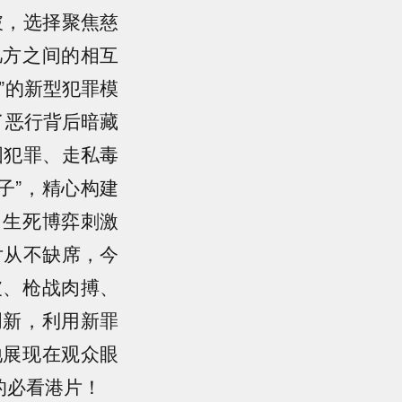
破，选择聚焦慈
几方之间的相互
”的新型犯罪模
了恶行背后暗藏
国犯罪、走私毒
子”，精心构建
、生死博弈刺激
片从不缺席，今
破、枪战肉搏、
创新，利用新罪
地展现在观众眼
的必看港片！