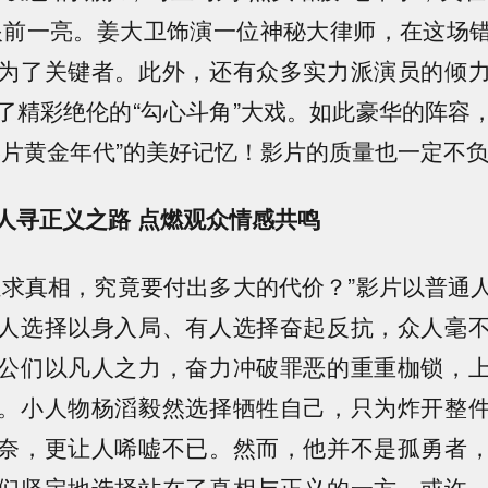
眼前一亮。姜大卫饰演一位神秘大律师，在这场
为了关键者。此外，还有众多实力派演员的倾
了精彩绝伦的“勾心斗角”大戏。如此豪华的阵容
港片黄金年代”的美好记忆！影片的质量也一定不
人寻正义之路 点燃观众情感共鸣
追求真相，究竟要付出多大的代价？”影片以普通
人选择以身入局、有人选择奋起反抗，众人毫
公们以凡人之力，奋力冲破罪恶的重重枷锁，
。小人物杨滔毅然选择牺牲自己，只为炸开整
奈，更让人唏嘘不已。然而，他并不是孤勇者
们坚定地选择站在了真相与正义的一方。或许