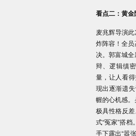
看点二：黄金
麦兆辉导演此
炸阵容！全员
决。郭富城全
辩、逻辑缜
量，让人看得
现出逐渐遗失
幄的心机感。
极具性格反差
式“冤家”搭
手下露出“嚣