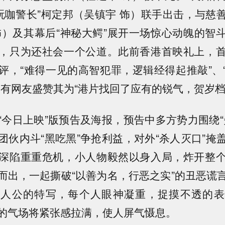
“玩咖警长”柯定邦（吴镇宇 饰）联手出击，与慈
饰）及其幕后“神秘大鳄”展开一场惊心动魄的智
，只为还社会一个公道。此前香港首映礼上，
评，“难得一见的高智犯罪，逻辑经得起推敲”、
更有网友盛赞其为“港片找回了应有的锐气，贺岁档
“今日上映”版预告及海报，预告中多方势力围绕“
团伙内斗“黑吃黑”争抢利益，对外“杀人灭口”掩
深陷重重危机，小人物毅然以身入局，炸开整
而出，一起撕破“以善为名，行恶之实”的丑恶谎
主人公的特写，每个人眼神凝重，捉摸不透的表
的气场将紧张感拉满，使人屏气慑息。