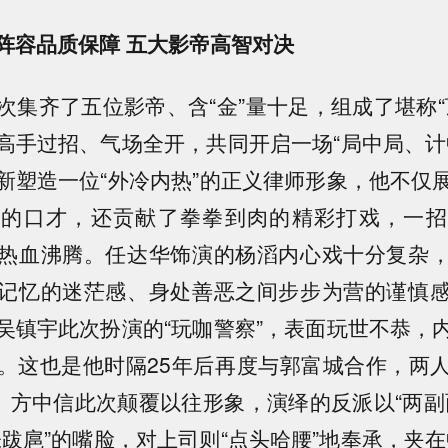
阵容品质保障 五大影帝高智对决
次集齐了五位影帝、含“金”量十足，组成了堪称“
高手过招、气场全开，共同开启一场“局中局、计
新塑造一位“外冷内热”的正义律师形象，他不仅
密的口才，还贡献了拳拳到肉的精彩打戏，一招
热血沸腾。任达华饰演的杨滔内心戏十分复杂
记忆的迷茫感、身处善恶之间步步为营的谨慎
吴镇宇此次扮演的“玩咖警察”，表面玩世不恭，
。这也是他时隔25年后再度与郭富城合作，两
档。方中信此次颠覆以往形象，演绎的反派以“两副
张跋扈”的嘴脸，对上司则“点头哈腰”地奉承，夹在