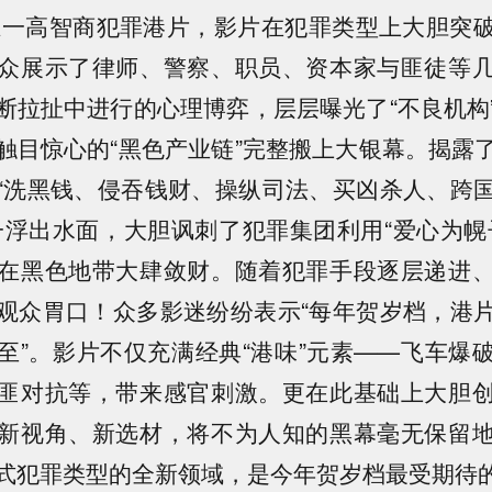
年唯一高智商犯罪港片，影片在犯罪类型上大胆突
众展示了律师、警察、职员、资本家与匪徒等
断拉扯中进行的心理博弈，层层曝光了“不良机构
触目惊心的“黑色产业链”完整搬上大银幕。揭露
“洗黑钱、侵吞钱财、操纵司法、买凶杀人、跨
一浮出水面，大胆讽刺了犯罪集团利用“爱心为幌
在黑色地带大肆敛财。随着犯罪手段逐层递进
观众胃口！众多影迷纷纷表示“每年贺岁档，港
至”。影片不仅充满经典“港味”元素——飞车爆
匪对抗等，带来感官刺激。更在此基础上大胆
新视角、新选材，将不为人知的黑幕毫无保留
式犯罪类型的全新领域，是今年贺岁档最受期待