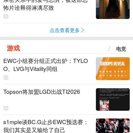
怖片诠释得淋漓尽致
点击查看更多
游戏
电竞
EWC小组赛分组正式出炉：TYLO
O、LVG与Vitality同组
Topson将加盟LGD出战TI2026
s1mple谈BC.G止步EWC预选赛：
我们其实是又输给了自己