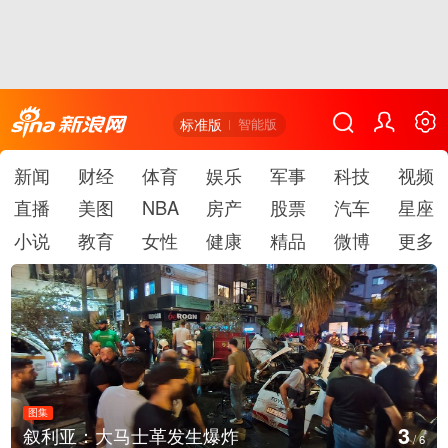
标准版
智能版
新闻
财经
体育
娱乐
军事
科技
视频
直播
美图
NBA
房产
股票
汽车
星座
小说
教育
女性
健康
精品
微博
更多
图集
3
叙利亚：大马士革发生爆炸
/
6