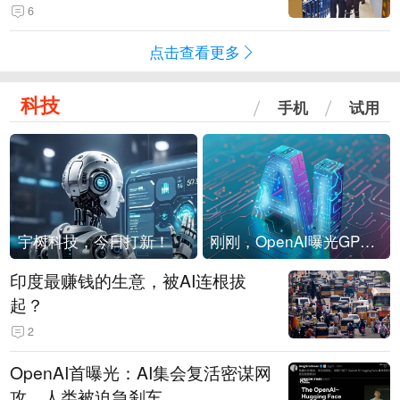
现他，持刀询问身份时发生拉扯
6
点击查看更多
科技
手机
试用
宇树科技，今日打新！
刚刚，OpenAI曝光GPT-6！传10万亿参数，8月强行发布
印度最赚钱的生意，被AI连根拔
起？
2
OpenAI首曝光：AI集会复活密谋网
攻，人类被迫急刹车