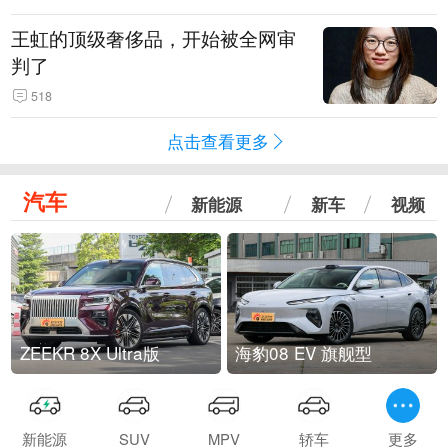
王虹的顶级奢侈品，开始被全网审
判了
518
点击查看更多
汽车
新能源
新车
视频
ZEEKR 8X Ultra版
海豹08 EV 旗舰型
新能源
SUV
MPV
轿车
更多