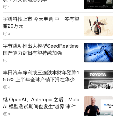
1
宇树科技上市 今天申购 中一签有望
赚20万元
3
字节跳动推出大模型SeedRealtime
国产算力逻辑有望持续加强
丰田汽车净利或三连跌本财年预降1
5.5% 上半年全球产销下滑在华少卖
14.3万辆
4
继 OpenAI、Anthropic 之后，Meta
AI 模型测试期间也发生“越界”事件
9