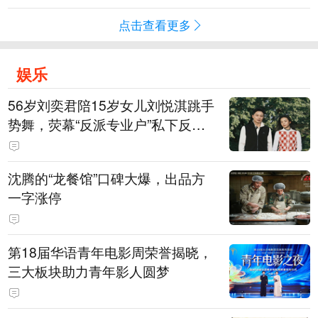
点击查看更多
娱乐
56岁刘奕君陪15岁女儿刘悦淇跳手
势舞，荧幕“反派专业户”私下反差
明显，女儿主攻高尔夫，曾以最小
年龄出战职业赛
沈腾的“龙餐馆”口碑大爆，出品方
一字涨停
第18届华语青年电影周荣誉揭晓，
三大板块助力青年影人圆梦