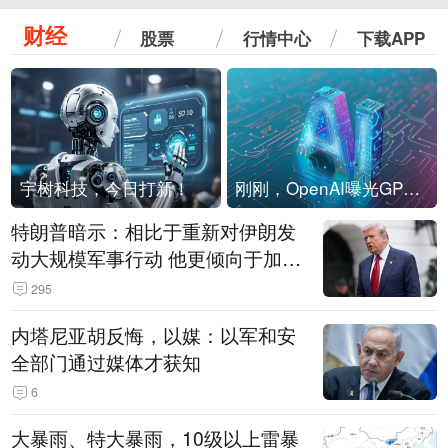
财经
股票
行情中心
下载APP
宇树科技，今日打新！
刚刚，OpenAI曝光GPT-6！传10万亿参数，8月强行发布
特朗普暗示：相比于重新对伊朗发
动大规模军事行动 他更倾向于加大
经济施压
295
内塔尼亚胡反悔，以媒：以军和安
全部门通过媒体才获知
6
大暴雨、特大暴雨，10级以上雷暴