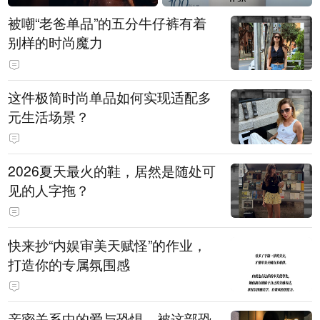
被嘲“老爸单品”的五分牛仔裤有着
别样的时尚魔力
这件极简时尚单品如何实现适配多
元生活场景？
2026夏天最火的鞋，居然是随处可
见的人字拖？
快来抄“内娱审美天赋怪”的作业，
打造你的专属氛围感
亲密关系中的爱与恐惧，被这部恐