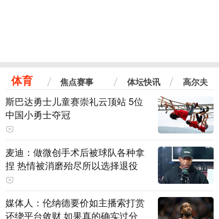
体育
焦点赛事
体坛快讯
高尔夫
斯巴达勇士儿童赛崇礼云顶站 5位
中国小勇士夺冠
麦迪：做微创手术后被球队各种拿
捏 热情被消磨殆尽所以选择退役
媒体人：伦纳德要价如主播索打赏
还绕平台敛财 如果真的确实过分