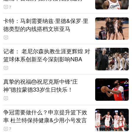
7
卡特：马刺需要纳兹·里德&保罗·里
德类型的内线搭档文班亚马
记者： 老尼尔森执教生涯更辉煌 对
篮球体系创新至今深刻影响NBA
真挚的祝福🎂祝尼克斯中锋“庄
神”德拉蒙德33岁生日快乐！
争冠需要做什么？申京提升篮下效
率 杜兰特保持健康&少用小号发言
7