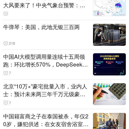
大风要来了！中央气象台预警：今
天到明天，浙江、安徽有特大暴雨
牛弹琴：美国，此地无银三百两
218
中国AI大模型调用量连续十五周领
跑：环比增长570%，DeepSeek-V
4-Flash正式版登顶！MiniMax M
7
3、阶跃星辰Step 3.7 Flash跌出榜
北京“10万+”豪宅批量入市，业内人
单
士：预计未来两三年千万元级豪宅
潜在供应达万套！谁在买单？
7
中国籍富商之子在泰国被杀，年仅2
0岁，嫌犯供述：在女友宿舍浴室发