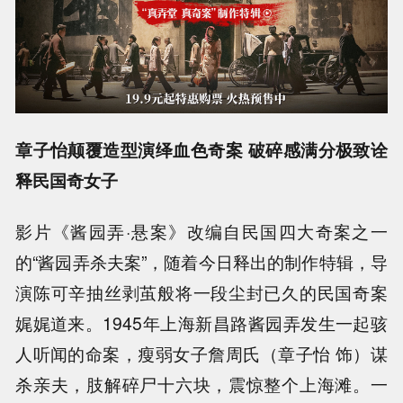
章子怡颠覆造型演绎血色奇案 破碎感满分极致诠
释民国奇女子
影片《酱园弄·悬案》改编自民国四大奇案之一
的“酱园弄杀夫案”，随着今日释出的制作特辑，导
演陈可辛抽丝剥茧般将一段尘封已久的民国奇案
娓娓道来。1945年上海新昌路酱园弄发生一起骇
人听闻的命案，瘦弱女子詹周氏（章子怡 饰）谋
杀亲夫，肢解碎尸十六块，震惊整个上海滩。一