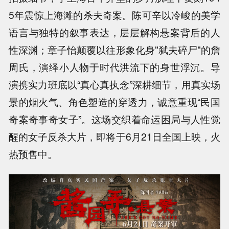
5年震惊上海滩的杀夫奇案。陈可辛以冷峻的美学
语言与独特的叙事表达，层层解构悬案背后的人
性深渊；
章子怡颠覆以往形象化身"弑夫碎尸"的詹
周氏，演绎小人物于时代洪流下的身世浮沉。导
演携实力班底以“真心真执念”深耕细节，用真实场
景的烟火气、角色塑造的穿透力，诚意重现“民国
奇案奇事奇女子”。这场交织着命运困局与人性觉
醒的女子反杀大片，即将于6月21日全国上映，火
热预售中。