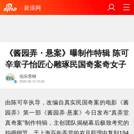
新浪网
《酱园弄・悬案》曝制作特辑 陈可
辛章子怡匠心雕琢民国奇案奇女子
伯乐营销
2025.06.13 10:24
由陈可辛执导，改编自真实民国奇案的电影《酱
园弄》第一部《酱园弄·悬案》今日发布“真弄堂
真奇案”制作特辑，主创团队揭秘幕后极致考究的
拍摄细节，于上海百年弄堂的岁月肌理中复刻194