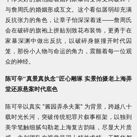
与詹周氏的婚姻形成互文。这个看似孱弱却充满
反抗张力的角色，让章子怡深深着迷——詹周氏
会在破碎的旗袍上拼贴别致花布装饰，更勇于在
家暴深渊中做出反抗，以破碎身躯撞开时代囚
笼，那份小人物与命运的角力，震颤着每一位观
众的神经。
陈可辛“真景真执念”匠心雕琢 实景拍摄老上海弄
堂还原悬案时代底色
陈可辛以真实 "酱园弄杀夫案" 为背景，跨越八十
载时光长河，突破传统犯罪片叙事框架，以独到
美学笔触细腻勾勒老上海复古韵味，尽显大片质