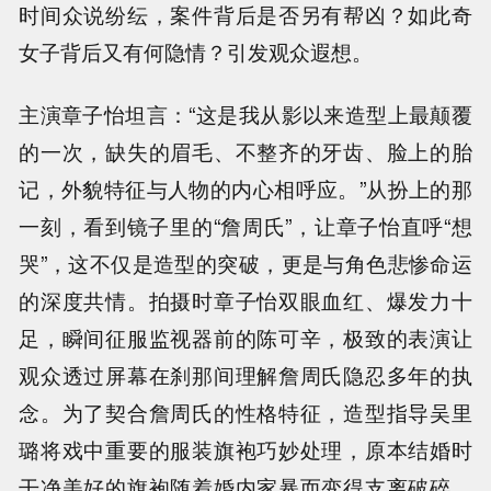
时间众说纷纭，案件背后是否另有帮凶？如此奇
女子背后又有何隐情？引发观众遐想。
主演章子怡坦言：“这是我从影以来造型上最颠覆
的一次，缺失的眉毛、不整齐的牙齿、脸上的胎
记，外貌特征与人物的内心相呼应。”从扮上的那
一刻，看到镜子里的“詹周氏”，让章子怡直呼“想
哭”，这不仅是造型的突破，更是与角色悲惨命运
的深度共情。拍摄时章子怡双眼血红、爆发力十
足，瞬间征服监视器前的陈可辛，极致的表演让
观众透过屏幕在刹那间理解詹周氏隐忍多年的执
念。为了契合詹周氏的性格特征，造型指导吴里
璐将戏中重要的服装旗袍巧妙处理，原本结婚时
干净美好的旗袍随着婚内家暴而变得支离破碎，