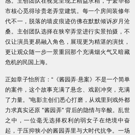
感。主创团队在视觉呈现上精益求精，于繁华都
市核心觅得珍贵老弄堂建筑。
每一个房间装修年
代不一，脱落的墙皮痕迹
仿佛在默默倾诉岁月沧
桑。主创团队选择在狭窄弄堂进行实景拍摄，不
仅让演员更易融入角色，展现更为精湛的演技，
更让观众随一步一景重回那个充满烟火气又暗藏
危机的民国上海。
正如章子怡所言：“《酱园弄·悬案》不是一个简单
的案件，这个故事充满了悬念、戏剧冲突，充满
了力量。”电影主创们悉心打磨，从戏里到戏外都
力求真实还原 "酱园弄" 背后的隐情与辛酸。乱世
之中，一位毫无选择权利的弱女子在绝境中奋
起，于压抑狭小的酱园弄里与大时代抗争。一场