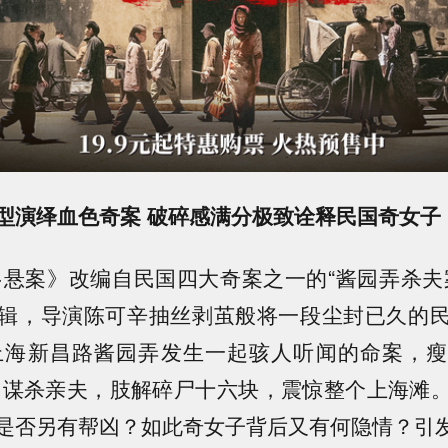
型演绎血色奇案 破碎感满分极致诠释民国奇女子
·悬案》改编自民国四大奇案之一的“酱园弄杀夫
辑，导演陈可辛抽丝剥茧般将一段尘封已久的
年上海新昌路酱园弄发生一起骇人听闻的命案，
）谋杀亲夫，肢解碎尸十六块，震惊整个上海滩
是否另有帮凶？如此奇女子背后又有何隐情？引