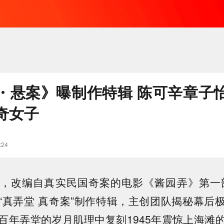
・悬案》曝制作特辑 陈可辛章子
奇女子
:24
，改编自真实民国奇案的电影《酱园弄》第一
“真弄堂 真奇案”制作特辑，主创团队揭秘幕后
百年弄堂的岁月肌理中复刻1945年震惊上海滩