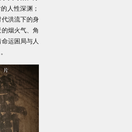
后的人性深渊；
时代洪流下的身
景的烟火气、角
着命运困局与人
中。