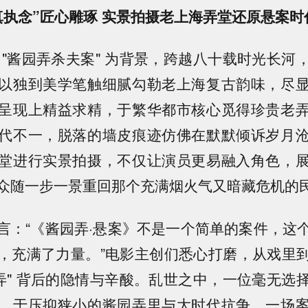
真执念”匠心雕琢 实景拍摄老上海弄堂还原悬案时
 "酱园弄杀夫案" 为背景，跨越八十载时光长河
以独到美学笔触细腻勾勒老上海复古韵味，尽
呈现上精益求精，于繁华都市核心觅得珍贵老
代不一，脱落的墙皮痕迹
仿佛在默默倾诉岁月
堂进行实景拍摄，不仅让演员更易融入角色，
众随一步一景重回那个充满烟火气又暗藏危机的
言：“《酱园弄·悬案》不是一个简单的案件，这
，充满了力量。”电影主创们悉心打磨，从戏里
园弄" 背后的隐情与辛酸。乱世之中，一位毫无选
，于压抑狭小的酱园弄里与大时代抗争。一场