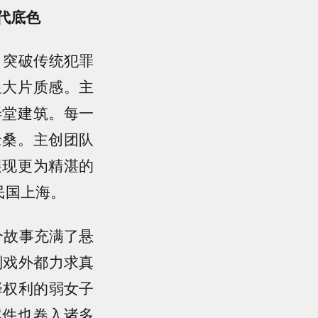
代底色
，突破传统犯罪
显大片质感。主
弄堂建筑。
每一
沧桑。主创团队
展现更为精湛的
民国上海。
个故事充满了悬
到戏外都力求真
择权利的弱女子
案件也卷入诸多