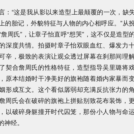
言：“这是我从影以来造型上最颠覆的一次，缺
上的胎记，外貌特征与人物的内心相呼应。”从
“詹周氏”，让章子怡直呼“想哭”，这不仅是造型
的深度共情。拍摄时章子怡双眼血红、爆发力
可辛，极致的表演让观众透过屏幕在刹那间理
了契合詹周氏的性格特征，造型指导吴里璐将
，原本结婚时干净美好的旗袍随着婚内家暴而
姻形成互文。这个看似孱弱却充满反抗张力的
詹周氏会在破碎的旗袍上拼贴别致花布装饰，
，以破碎身躯撞开时代囚笼，那份小人物与命
的神经。