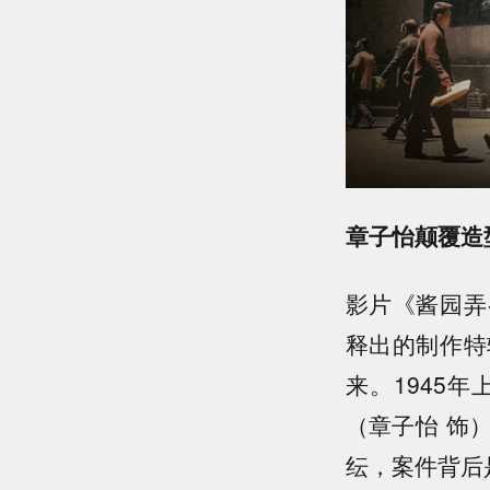
章子怡颠覆造
影片《酱园弄
释出的制作特
来。1945
（章子怡 饰
纭，案件背后