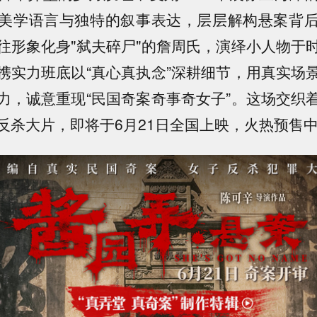
美学语言与独特的叙事表达，层层解构悬案背
往形象化身"弑夫碎尸"的詹周氏，演绎小人物于
携实力班底以“真心真执念”深耕细节，用真实场
力，诚意重现“民国奇案奇事奇女子”。这场交织
反杀大片，即将于6月21日全国上映，火热预售