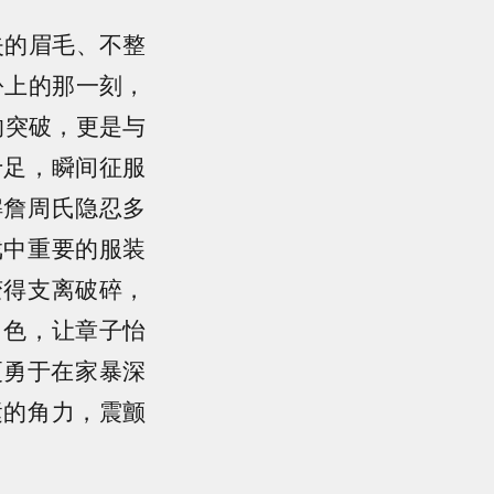
失的眉毛、不整
扮上的那一刻，
的突破，更是与
十足，瞬间征服
解詹周氏隐忍多
戏中重要的服装
变得支离破碎，
角色，让章子怡
更勇于在家暴深
运的角力，震颤