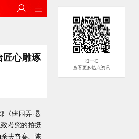
怡匠心雕琢
扫一扫
查看更多热点资讯
部《酱园弄·悬
极致考究的拍摄
的杀夫奇案。陈