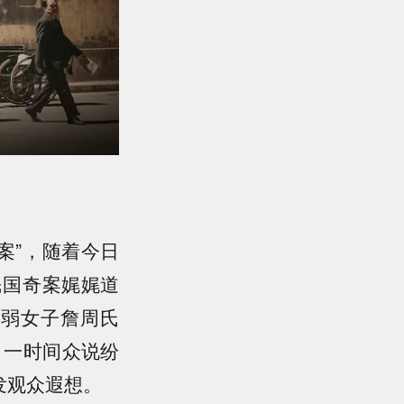
案”，随着今日
民国奇案娓娓道
瘦弱女子詹周氏
。一时间众说纷
发观众遐想。