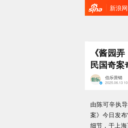
新浪网
《酱园弄
民国奇案
伯乐营销
2025.06.13 10
由陈可辛执导
案》今日发布
细节，于上海