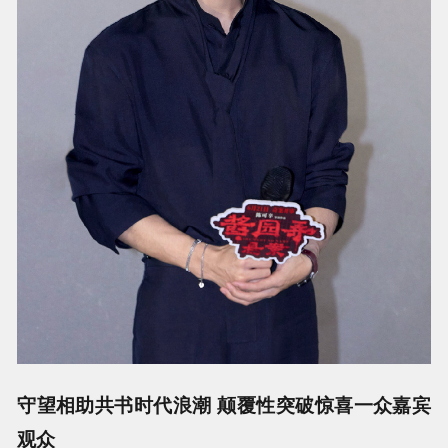
守望相助共书时代浪潮 颠覆性突破惊喜一众嘉宾
观众