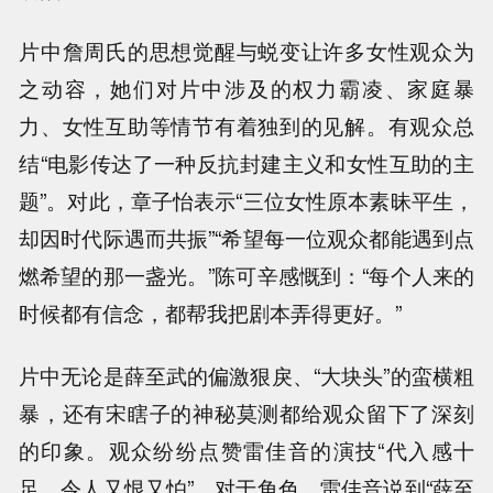
片中詹周氏的思想觉醒与蜕变让许多女性观众为
之动容，她们对片中涉及的权力霸凌、家庭暴
力、女性互助等情节有着独到的见解。有观众总
结“电影传达了一种反抗封建主义和女性互助的主
题”。对此，章子怡表示“三位女性原本素昧平生，
却因时代际遇而共振”“希望每一位观众都能遇到点
燃希望的那一盏光。”陈可辛感慨到：“每个人来的
时候都有信念，都帮我把剧本弄得更好。”
片中无论是薛至武的偏激狠戾、“大块头”的蛮横粗
暴，还有宋瞎子的神秘莫测都给观众留下了深刻
的印象。观众纷纷点赞雷佳音的演技“代入感十
足，令人又恨又怕”。对于角色，雷佳音说到“薛至