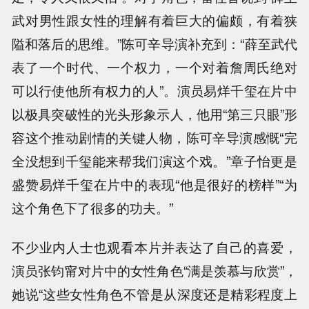
武对男性跟女性的理解有着巨大的偏颇，有着狭
隘和落后的思维。”陈可辛导演补充到：“薛至武代
表了一个时代、一个权力，一个对着詹周氏绝对
可以行使他所有权力的人”。演员易烊千玺在片中
以极具突破性的光头形象示人，他用“第三只眼”形
容这个推动剧情的关键人物，陈可辛导演感慨“完
全没想到千玺能来帮我们演这个戏。”章子怡更是
盛赞易烊千玺在片中的表现“他是很好的榜样”“为
这个角色下了很多的功夫。”
不少业内人士也观看本片并表达了自己的喜爱，
演员张钧甯对片中的女性角色“满是羡慕与欣赏”，
她说“这些女性角色不管是从深度还是精彩程度上