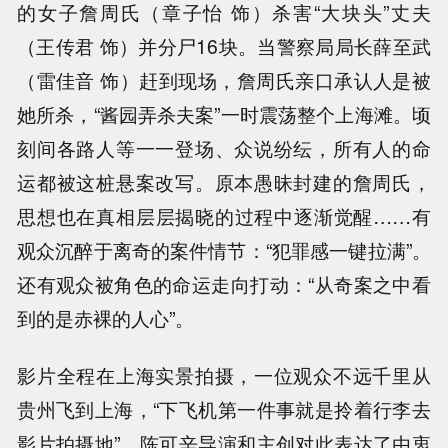
的女子詹周氏（章子怡 饰）杀害“大块头”丈夫
（王传君 饰）并分尸16块。当警察局局长薛至武
（雷佳音 饰）赶到现场，詹周氏亲口承认人是被
她所杀，“酱园弄杀夫案”一时震荡整个上海滩。顷
刻间各路人等一一登场、众说纷纭，所有人的命
运都被这桩悬案改写。原本愚昧封建的詹周氏，
思想也在真相层层揭晓的过程中逐渐觉醒……有
观众沉醉于离奇的案件情节：“犯罪感一键拉满”。
还有观众被角色的命运走向打动：“从奇案之中看
到的是赤裸的人心”。
影片全程在上海实景拍摄，一位观众不远千里从
贵州飞到上海，“下飞机第一件事就是拎着行李去
影片拍摄地”，陈可辛导演和主创对此表达了由衷