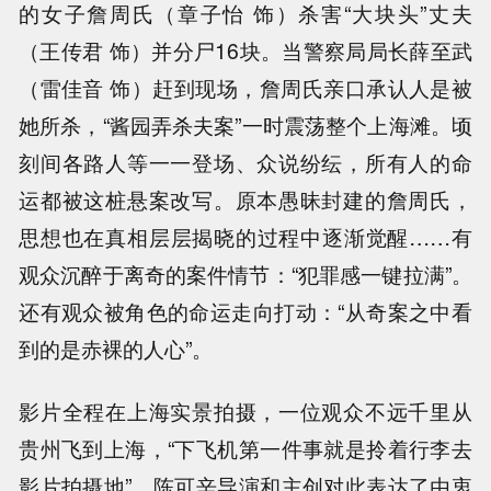
的女子詹周氏（章子怡 饰）杀害“大块头”丈夫
（王传君 饰）并分尸16块。当警察局局长薛至武
（雷佳音 饰）赶到现场，詹周氏亲口承认人是被
她所杀，“酱园弄杀夫案”一时震荡整个上海滩。顷
刻间各路人等一一登场、众说纷纭，所有人的命
运都被这桩悬案改写。原本愚昧封建的詹周氏，
思想也在真相层层揭晓的过程中逐渐觉醒……有
观众沉醉于离奇的案件情节：“犯罪感一键拉满”。
还有观众被角色的命运走向打动：“从奇案之中看
到的是赤裸的人心”。
影片全程在上海实景拍摄，一位观众不远千里从
贵州飞到上海，“下飞机第一件事就是拎着行李去
影片拍摄地”，陈可辛导演和主创对此表达了由衷