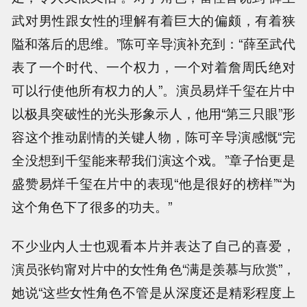
武对男性跟女性的理解有着巨大的偏颇，有着狭
隘和落后的思维。”陈可辛导演补充到：“薛至武代
表了一个时代、一个权力，一个对着詹周氏绝对
可以行使他所有权力的人”。演员易烊千玺在片中
以极具突破性的光头形象示人，他用“第三只眼”形
容这个推动剧情的关键人物，陈可辛导演感慨“完
全没想到千玺能来帮我们演这个戏。”章子怡更是
盛赞易烊千玺在片中的表现“他是很好的榜样”“为
这个角色下了很多的功夫。”
不少业内人士也观看本片并表达了自己的喜爱，
演员张钧甯对片中的女性角色“满是羡慕与欣赏”，
她说“这些女性角色不管是从深度还是精彩程度上