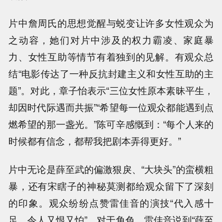
片中詹周氏的思想觉醒与蜕变让许多女性观众为
之动容，她们对片中涉及的权力霸凌、家庭暴
力、女性互助等情节有着独到的见解。有观众总
结“电影传达了一种反抗封建主义和女性互助的主
题”。对此，章子怡表示“三位女性原本素昧平生，
却因时代际遇而共振”“希望每一位观众都能遇到点
燃希望的那一盏光。”陈可辛感慨到：“每个人来的
时候都有信念，都帮我把剧本弄得更好。”
片中无论是薛至武的偏激狠戾、“大块头”的蛮横粗
暴，还有宋瞎子的神秘莫测都给观众留下了深刻
的印象。观众纷纷点赞雷佳音的演技“代入感十
足，令人又恨又怕”。对于角色，雷佳音说到“薛至