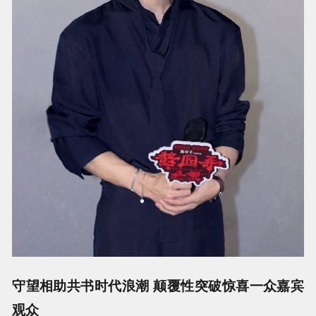
守望相助共书时代浪潮 颠覆性突破惊喜一众嘉宾
观众