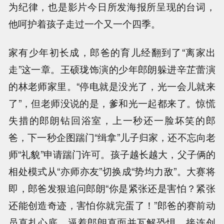
为纪律，也是影片今日所发海报所呈现的台词，
他呵护着孩子走过一个又一个四季。
家有少年初长成，郎爸的育儿经翻到了“离家出
走”这一章。王硕珑饰演的少年郎朗躲进辛芷蕾演
的林老师家里。“停电就是没光了，光一会儿就来
了”，但老师没说的是，爹和光一起都来了。惊慌
失措的郎朗钻回浴室，上一秒还一脸坏笑的郎
爸，下一秒企图踹门“缉拿”儿子归家，还不忘向老
师“礼貌”申请踹门许可。孩子越长越大，父子俩的
相处模式从“亦师亦友”切换成“势均力敌”。大赛将
即，郎爸发狠追问郎朗“你是紧张还是害怕？紧张
还能创造奇迹，害怕你就完蛋了！”郎爸的赛前动
员直扎心底，逼着郎朗直面并瓦解恐惧，接连创