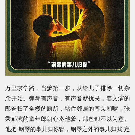
万里求学路，当爹第一步，从给儿子排除一切杂
念开始。弹琴有声音，有声音就扰民，姜文演的
郎爸扫了全楼的厕所，堵住邻居的耳朵和嘴，张
乘郝演的童年郎朗心疼他爹，郎爸却不以为意。
他把“钢琴的事儿归你管，钢琴之外的事儿归我”定