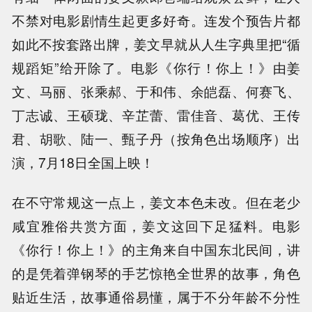
不禁对电影剧情生起更多好奇。连发个预告片都
如此不按套路出牌，姜文早就从人生字典里把“循
规蹈矩”给开除了。电影《你行！你上！》由姜
文、马丽、张乘郝、于和伟、余皑磊、何赛飞、
丁志诚、王硕珑、辛芷蕾、雷佳音、葛优、王传
君、胡歌、陆一、甄子丹（按角色出场顺序）出
演，7月18日全国上映！
在不守常规这一点上，姜文本色未改。但在老少
咸宜雅俗共赏方面，姜文这回下足猛料。电影
《你行！你上！》的主角来自中国东北民间，讲
的是凭着弹钢琴的手艺惊艳全世界的故事，角色
贴近生活，故事通俗易懂，属于不分年龄不分性